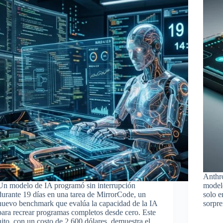
Anthro
Un modelo de IA programó sin interrupción
modelo
durante 19 días en una tarea de MirrorCode, un
solo e
nuevo benchmark que evalúa la capacidad de la IA
sorpr
para recrear programas completos desde cero. Este
hito, con un costo de 2,600 dólares, demuestra el