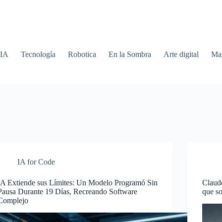
 IA
Tecnología
Robotica
En la Sombra
Arte digital
Mar
IA for Code
IA Extiende sus Límites: Un Modelo Programó Sin
Claude
Pausa Durante 19 Días, Recreando Software
que so
Complejo