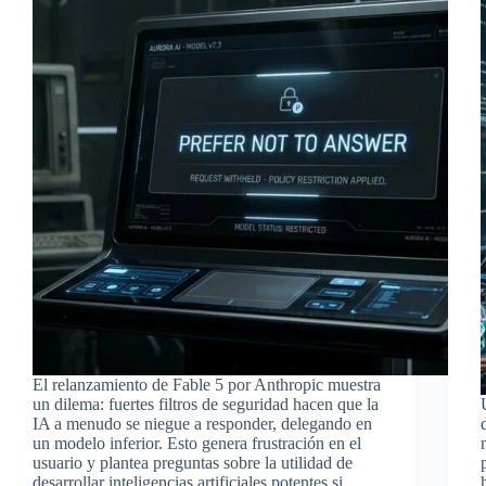
El relanzamiento de Fable 5 por Anthropic muestra
un dilema: fuertes filtros de seguridad hacen que la
IA a menudo se niegue a responder, delegando en
un modelo inferior. Esto genera frustración en el
usuario y plantea preguntas sobre la utilidad de
desarrollar inteligencias artificiales potentes si