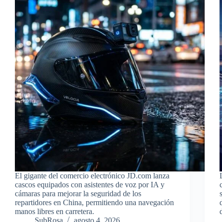
El gigante del comercio electrónico JD.com lanza
cascos equipados con asistentes de voz por IA y
cámaras para mejorar la seguridad de los
repartidores en China, permitiendo una navegación
manos libres en carretera.
SubRosa
agosto 4, 2026