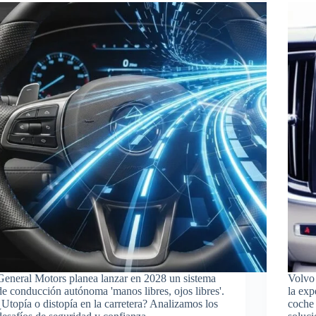
General Motors planea lanzar en 2028 un sistema
Volvo 
de conducción autónoma 'manos libres, ojos libres'.
la exp
¿Utopía o distopía en la carretera? Analizamos los
coche