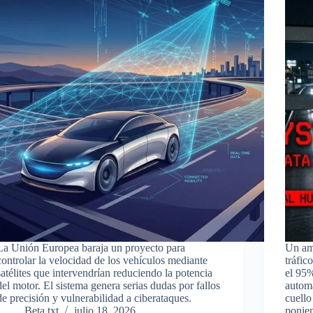
La Unión Europea baraja un proyecto para
Un amb
controlar la velocidad de los vehículos mediante
tráfic
satélites que intervendrían reduciendo la potencia
el 95%
del motor. El sistema genera serias dudas por fallos
autom
de precisión y vulnerabilidad a ciberataques.
cuello
Beta.txt
julio 18, 2026
ponien