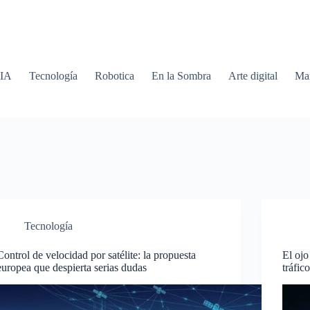
 IA
Tecnología
Robotica
En la Sombra
Arte digital
Mar
Tecnología
Control de velocidad por satélite: la propuesta
El ojo
europea que despierta serias dudas
tráfic