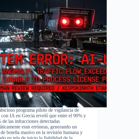
icioso programa piloto de vigilancia de
o con IA en Grecia reveló que entre el 90% y
 de las infracciones detectadas
áticamente eran erróneas, generando un
 de botella masivo en la revisión humana y
do en tela de juicio la fiabilidad de la