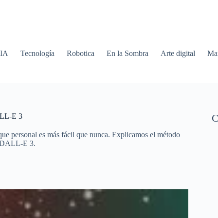
 IA
Tecnología
Robotica
En la Sombra
Arte digital
Mar
ALL-E 3
C
que personal es más fácil que nunca. Explicamos el método
de DALL-E 3.