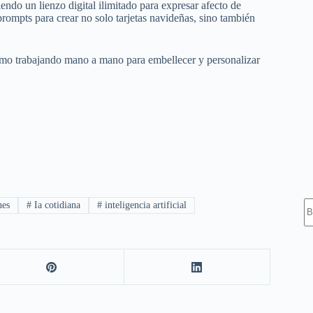
iendo un lienzo digital ilimitado para expresar afecto de
rompts para crear no solo tarjetas navideñas, sino también
itmo trabajando mano a mano para embellecer y personalizar
S
nes
#
Ia cotidiana
#
inteligencia artificial