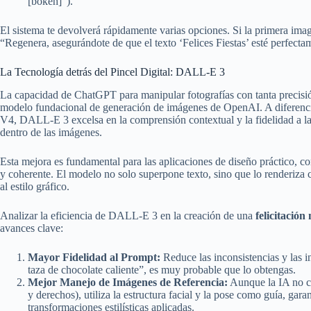
[bokeh]”).
El sistema te devolverá rápidamente varias opciones. Si la primera imag
“Regenera, asegurándote de que el texto ‘Felices Fiestas’ esté perfecta
La Tecnología detrás del Pincel Digital: DALL-E 3
La capacidad de ChatGPT para manipular fotografías con tanta precisi
modelo fundacional de generación de imágenes de OpenAI. A diferenc
V4, DALL-E 3 excelsa en la comprensión contextual y la fidelidad a las
dentro de las imágenes.
Esta mejora es fundamental para las aplicaciones de diseño práctico, com
y coherente. El modelo no solo superpone texto, sino que lo renderiza c
al estilo gráfico.
Analizar la eficiencia de DALL-E 3 en la creación de una
felicitació
avances clave:
Mayor Fidelidad al Prompt:
Reduce las inconsistencias y las in
taza de chocolate caliente”, es muy probable que lo obtengas.
Mejor Manejo de Imágenes de Referencia:
Aunque la IA no co
y derechos), utiliza la estructura facial y la pose como guía, gar
transformaciones estilísticas aplicadas.