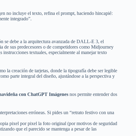
en no incluye el texto, refina el prompt, haciendo hincapié:
mente integrado”.
ón se debe a la arquitectura avanzada de DALL-E 3, el
ia de sus predecesores o de competidores como Midjourney
 instrucciones textuales, especialmente al manejar texto
o la creación de tarjetas, donde la tipografía debe ser legible
omo parte integral del diseño, ajustándose a la perspectiva y
n navideña con ChatGPT Imágenes
nos permite entender dos
terpretaciones erróneas. Si pides un “retrato festivo con una
pia pixel por pixel la foto original (por motivos de seguridad
antizando que el parecido se mantenga a pesar de las