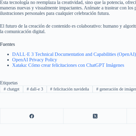
Esta tecnología no reemplaza la creatividad, sino que la potencia, ofrec
maneras nuevas y visualmente impactantes. Anímate a trastear con los p
ilustraciones personales para cualquier celebración futura.
El futuro de la creación de contenido es colaborativo: humano y algor
la comunicación digital.
Fuentes
DALL·E 3 Technical Documentation and Capabilities (OpenAI)
OpenAI Privacy Policy
Xataka: Cómo crear felicitaciones con ChatGPT Imágenes
Etiquetas
#
chatgpt
#
dall-e 3
#
felicitación navideña
#
generación de imáge