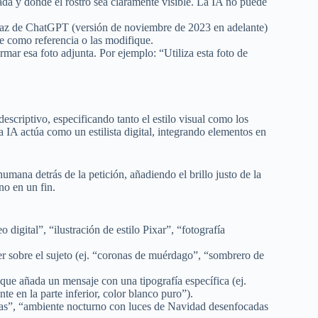
nada y donde el rostro sea claramente visible. La IA no puede
rfaz de ChatGPT (versión de noviembre de 2023 en adelante)
e como referencia o las modifique.
rmar esa foto adjunta. Por ejemplo: “Utiliza esta foto de
escriptivo, especificando tanto el estilo visual como los
 IA actúa como un estilista digital, integrando elementos en
umana detrás de la petición, añadiendo el brillo justo de la
no en un fin.
o digital”, “ilustración de estilo Pixar”, “fotografía
r sobre el sujeto (ej. “coronas de muérdago”, “sombrero de
 que añada un mensaje con una tipografía específica (ej.
te en la parte inferior, color blanco puro”).
elas”, “ambiente nocturno con luces de Navidad desenfocadas