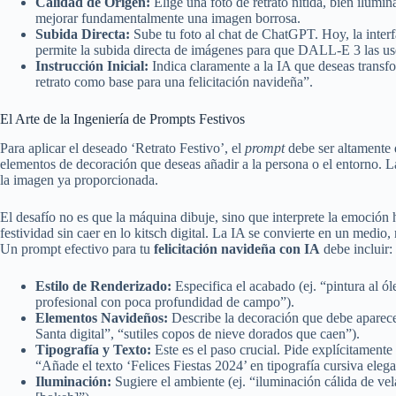
Calidad de Origen:
Elige una foto de retrato nítida, bien ilumi
mejorar fundamentalmente una imagen borrosa.
Subida Directa:
Sube tu foto al chat de ChatGPT. Hoy, la inte
permite la subida directa de imágenes para que DALL-E 3 las us
Instrucción Inicial:
Indica claramente a la IA que deseas transfo
retrato como base para una felicitación navideña”.
El Arte de la Ingeniería de Prompts Festivos
Para aplicar el deseado ‘Retrato Festivo’, el
prompt
debe ser altamente d
elementos de decoración que deseas añadir a la persona o el entorno. La
la imagen ya proporcionada.
El desafío no es que la máquina dibuje, sino que interprete la emoción h
festividad sin caer en lo kitsch digital. La IA se convierte en un medio, 
Un prompt efectivo para tu
felicitación navideña con IA
debe incluir:
Estilo de Renderizado:
Especifica el acabado (ej. “pintura al óle
profesional con poca profundidad de campo”).
Elementos Navideños:
Describe la decoración que debe aparece
Santa digital”, “sutiles copos de nieve dorados que caen”).
Tipografía y Texto:
Este es el paso crucial. Pide explícitamente
“Añade el texto ‘Felices Fiestas 2024’ en tipografía cursiva elegan
Iluminación:
Sugiere el ambiente (ej. “iluminación cálida de v