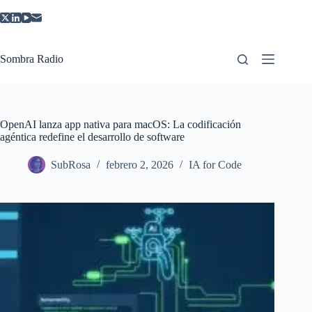
Saltar
al
contenido
Sombra Radio
OpenAI lanza app nativa para macOS: La codificación
agéntica redefine el desarrollo de software
SubRosa
febrero 2, 2026
IA for Code