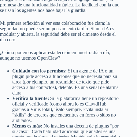
promesa de una funcionalidad mágica. La facilidad con la que
se usan los agentes nos hace bajar la guardia.
Mi primera reflexión al ver esta colaboración fue clara: la
seguridad no puede ser un pensamiento tardío. Si una IA es
modular y abierta, la seguridad debe ser el cimiento desde el
día cero.
¿Cómo podemos aplicar esta lección en nuestro día a día,
aunque no usemos OpenClaw?
Cuidado con los permisos:
Si un agente de IA o un
plugin pide acceso a funciones que no necesita para su
tarea (por ejemplo, un resumidor de texto que pide
acceso a tus contactos), detente. Es una señal de alarma
clara.
Verifica la fuente:
Si la plataforma tiene un repositorio
oficial y verificado (como ahora lo es ClawdHub
gracias a VirusTotal), úsalo siempre. Evita instalar
“skills” de terceros que encuentres en foros o sitios no
auditados.
Menos es más:
No instales una decena de plugins “por
si acaso”. Cada habilidad adicional que añades es una
puerta que le abres al exterior. Mantén solo lo esencial y