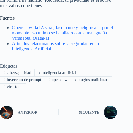
La Sombra ha hablado. Recuerda, tu privacidad es el activo
más valioso que tienes.
Fuentes
OpenClaw: la IA viral, fascinante y peligrosa… por el
momento eso último se ha aliado con la malagueña
VirusTotal (Xataka)
Artículos relacionados sobre la seguridad en la
Inteligencia Artificial.
Etiquetas
#
ciberseguridad
#
inteligencia artificial
#
inyeccion de prompt
#
openclaw
#
plugins maliciosos
#
virustotal
ANTERIOR
SIGUIENTE