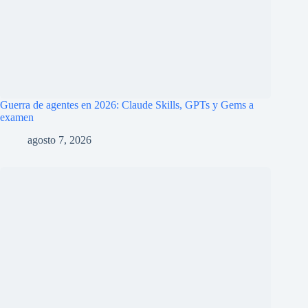
La encrucijada de Google y Gemini: perder la carrera de los
modelos de IA para ganar la de la infraestructura
agosto 7, 2026
Deja un comentario