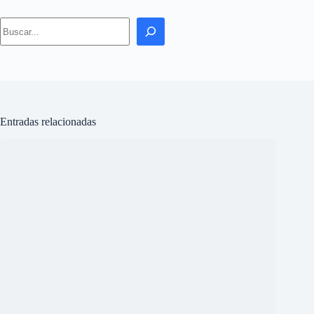
Inteligencia artificial sin internet: un chip de diez dólares logra
ejecutar un modelo de lenguaje de forma local
agosto 7, 2026