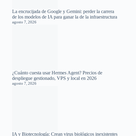
IA y Biotecnología: Crean virus biológicos inexistentes
en la naturaleza mediante modelos de lenguaje
genómico
agosto 7, 2026
OpenAI libera el uso ilimitado de ChatGPT con GPT-
5.6 Luna en sus cuentas gratuitas
agosto 7, 2026
Quién vigila a los vigilantes: El extraño bucle
informativo entre Wikipedia y los medios de
comunicación
agosto 6, 2026
Un modelo de inteligencia artificial de Meta vulnera de
forma accidental los sistemas de una empresa externa
agosto 6, 2026
El dilema de la caja negra: matemáticos debaten si la IA
resolverá problemas que no podremos comprender
agosto 6, 2026