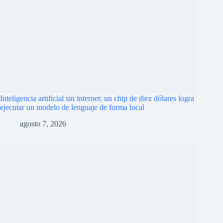
Tu dirección de correo electrónico no será publicada.
Los campos
obligatorios están marcados con
*
Nombre
*
Correo electrónico
*
Web
Añadir comentario
*