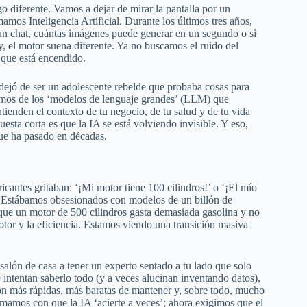
diferente. Vamos a dejar de mirar la pantalla por un
mos Inteligencia Artificial. Durante los últimos tres años,
un chat, cuántas imágenes puede generar en un segundo o si
y, el motor suena diferente. Ya no buscamos el ruido del
s que está encendido.
 dejó de ser un adolescente rebelde que probaba cosas para
samos de los ‘modelos de lenguaje grandes’ (LLM) que
tienden el contexto de tu negocio, de tu salud y de tu vida
esta corta es que la IA se está volviendo invisible. Y eso,
ue ha pasado en décadas.
antes gritaban: ‘¡Mi motor tiene 100 cilindros!’ o ‘¡El mío
’. Estábamos obsesionados con modelos de un billón de
ue un motor de 500 cilindros gasta demasiada gasolina y no
otor y la eficiencia. Estamos viendo una transición masiva
salón de casa a tener un experto sentado a tu lado que solo
 intentan saberlo todo (y a veces alucinan inventando datos),
Son más rápidas, más baratas de mantener y, sobre todo, mucho
ormamos con que la IA ‘acierte a veces’; ahora exigimos que el