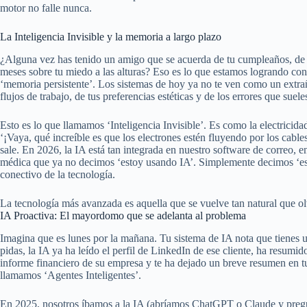
motor no falle nunca.
La Inteligencia Invisible y la memoria a largo plazo
¿Alguna vez has tenido un amigo que se acuerda de tu cumpleaños, de tu
meses sobre tu miedo a las alturas? Eso es lo que estamos logrando con
‘memoria persistente’. Los sistemas de hoy ya no te ven como un extra
flujos de trabajo, de tus preferencias estéticas y de los errores que suel
Esto es lo que llamamos ‘Inteligencia Invisible’. Es como la electricid
‘¡Vaya, qué increíble es que los electrones estén fluyendo por los cable
sale. En 2026, la IA está tan integrada en nuestro software de correo, e
médica que ya no decimos ‘estoy usando IA’. Simplemente decimos ‘esto
conectivo de la tecnología.
La tecnología más avanzada es aquella que se vuelve tan natural que olv
IA Proactiva: El mayordomo que se adelanta al problema
Imagina que es lunes por la mañana. Tu sistema de IA nota que tienes u
pidas, la IA ya ha leído el perfil de LinkedIn de ese cliente, ha resumid
informe financiero de su empresa y te ha dejado un breve resumen en tu p
llamamos ‘Agentes Inteligentes’.
En 2025, nosotros íbamos a la IA (abríamos ChatGPT o Claude y pregu