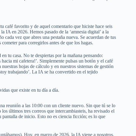
 café favorito y de aquel comentario que hiciste hace seis
 la IA en 2026. Hemos pasado de la ‘amnesia digital’ a la
ño cada vez que abres una pestaña nueva. Se acuerdan de tus
es cometer para corregirlos antes de que los hagas.
ad en tu casa. No te despiertas por la mañana pensando:
s hacia mi cafetera!’. Simplemente pulsas un botón y el café
n nuestras hojas de cálculo y en nuestros sistemas de gestión
y trabajando’. La IA se ha convertido en el tejido
idas que existe en tu día a día.
na reunión a las 10:00 con un cliente nuevo. Sin que tú se lo
o los últimos tres correos que intercambiasteis, ha revisado el
antalla de inicio. Esto no es ciencia ficción; es lo que
ntábamos). Hoy, en marzo de 2026, la IA viene a nosotros.