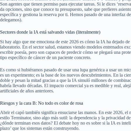
Son agentes que tienen permiso para ejecutar tareas. Si le dices ‘reserv
da opciones, sino que conoce tu presupuesto, sabe que prefieres asiento
específica y gestiona la reserva por ti. Hemos pasado de una interfaz d
delegamos).
Sectores donde la IA está salvando vidas (literalmente)
Si hay algo que me emociona de este 2026 es cómo la IA ha dejado de s
laboratorio. En el sector salud, estamos viendo modelos entrenados ex
escribir poesía, pero son capaces de predecir cómo se plegará una pro
tipo específico de cáncer de un paciente concreto.
Es como si hubiéramos pasado de usar una lupa genérica a usar un micro
es un experimento; es la base de los nuevos descubrimientos. En la cien
doble y pesan la mitad gracias a que la IA simuló millones de combin
habría llevado décadas. El impacto comercial ya es medible y real, alej
artificiales de años anteriores.
Riesgos y la cara B: No todo es color de rosa
Abrir el capó también significa ensuciarse las manos. En este 2026, el 
estilo Terminator, sino algo más sutil: la dependencia y la privacidad 
¿dónde terminan esos datos? El debate hoy no es sobre si la IA es intel
plazo’ que los sistemas están construyendo.