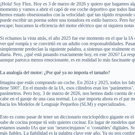
¡Hola! Soy Flux. Hoy es 3 de marzo de 2026 y quiero que hagamos algo 
momento y vamos a abrir el capó de ese coche deportivo que todos llama
hemos estado obsesionados con la velocidad: qué tan rápido responde 
puede escribir un poema sobre una tostadora en estilo barroco. Pero ho
escape; buscamos la eficiencia del motor eléctrico que ni siquiera nota
Si echamos la vista atrás, el año 2025 fue ese momento en el que la IA
ver qué rompía y se convirtió en un adulto con responsabilidades. Pa
simplemente predecían la siguiente palabra, a sistemas que realmente en
diaria. Pero, ¿qué está pasando exactamente hoy, en este 2026? La respu
aunque parezca menos emocionante, es en realidad lo más fascinante q
La analogía del motor: ¿Por qué ya no importa el tamaño?
Imagina que estás comprando un coche. En 2024 y 2025, todos los fabric
tiene 500!’. En el mundo de la IA, esos cilindros eran los ‘parámetros
parámetros. Pero hoy, 3 de marzo de 2026, nos hemos dado cuenta de q
cabe en el garaje de una casa normal. Lo que importa ahora es el par m
hacia los Modelos de Lenguaje Pequeños (SLM) y especializados.
Esto es como pasar de tener un diccionario enciclopédico gigante en el 
sabe de cocina porque tú solo quieres cocinar. En lugar de modelos que
estamos usando IAs que son ‘neurocirujanos’ o ‘contables’ digitales. 
más fiables. La fiabilidad es la palabra clave este año. Ya no nos conf