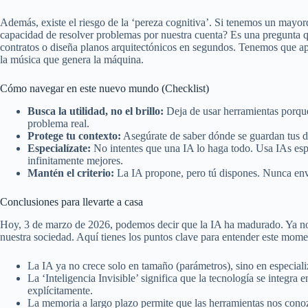
Además, existe el riesgo de la ‘pereza cognitiva’. Si tenemos un mayo
capacidad de resolver problemas por nuestra cuenta? Es una pregunta
contratos o diseña planos arquitectónicos en segundos. Tenemos que apr
la música que genera la máquina.
Cómo navegar en este nuevo mundo (Checklist)
Busca la utilidad, no el brillo:
Deja de usar herramientas porque
problema real.
Protege tu contexto:
Asegúrate de saber dónde se guardan tus d
Especialízate:
No intentes que una IA lo haga todo. Usa IAs espec
infinitamente mejores.
Mantén el criterio:
La IA propone, pero tú dispones. Nunca enví
Conclusiones para llevarte a casa
Hoy, 3 de marzo de 2026, podemos decir que la IA ha madurado. Ya no e
nuestra sociedad. Aquí tienes los puntos clave para entender este mome
La IA ya no crece solo en tamaño (parámetros), sino en especializ
La ‘Inteligencia Invisible’ significa que la tecnología se integra
explícitamente.
La memoria a largo plazo permite que las herramientas nos conoz