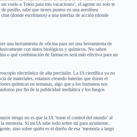
a un vuelo a Tokio para mis vacaciones’, el agente no solo te
 de pasillo, sabe que tienes puntos en una aerolínea
e chat (donde escribimos) a una interfaz de acción (donde
er una herramienta de oficina para ser una herramienta de
clusivamente con datos biológicos y químicos. No saben
teína o qué combinación de fármacos será más efectiva para un
scopio electrónico de alta precisión. La IA científica ya no
cia de materiales, estamos creando baterías que duran el
aciones químicas en semanas, algo que a los humanos nos
ándonos por fin de la publicidad mediática y los fuegos
mayor riesgo no es que la IA ‘tome el control del mundo’ al
de la memoria. Si mi IA sabe todo sobre mí para ayudarme,
igente, sino sobre quién es el dueño de esa ‘memoria a largo