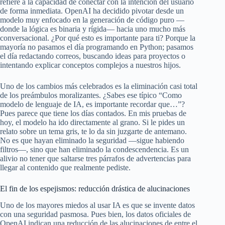
refiere a la capacidad de conectar con la intención del usuario
de forma inmediata. OpenAI ha decidido pivotar desde un
modelo muy enfocado en la generación de código puro —
donde la lógica es binaria y rígida— hacia uno mucho más
conversacional. ¿Por qué esto es importante para ti? Porque la
mayoría no pasamos el día programando en Python; pasamos
el día redactando correos, buscando ideas para proyectos o
intentando explicar conceptos complejos a nuestros hijos.
Uno de los cambios más celebrados es la eliminación casi total
de los preámbulos moralizantes. ¿Sabes ese típico “Como
modelo de lenguaje de IA, es importante recordar que…”?
Pues parece que tiene los días contados. En mis pruebas de
hoy, el modelo ha ido directamente al grano. Si le pides un
relato sobre un tema gris, te lo da sin juzgarte de antemano.
No es que hayan eliminado la seguridad —sigue habiendo
filtros—, sino que han eliminado la condescendencia. Es un
alivio no tener que saltarse tres párrafos de advertencias para
llegar al contenido que realmente pediste.
El fin de los espejismos: reducción drástica de alucinaciones
Uno de los mayores miedos al usar IA es que se invente datos
con una seguridad pasmosa. Pues bien, los datos oficiales de
OpenAI indican una reducción de las alucinaciones de entre el