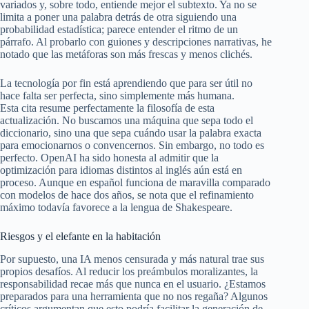
variados y, sobre todo, entiende mejor el subtexto. Ya no se
limita a poner una palabra detrás de otra siguiendo una
probabilidad estadística; parece entender el ritmo de un
párrafo. Al probarlo con guiones y descripciones narrativas, he
notado que las metáforas son más frescas y menos clichés.
La tecnología por fin está aprendiendo que para ser útil no
hace falta ser perfecta, sino simplemente más humana.
Esta cita resume perfectamente la filosofía de esta
actualización. No buscamos una máquina que sepa todo el
diccionario, sino una que sepa cuándo usar la palabra exacta
para emocionarnos o convencernos. Sin embargo, no todo es
perfecto. OpenAI ha sido honesta al admitir que la
optimización para idiomas distintos al inglés aún está en
proceso. Aunque en español funciona de maravilla comparado
con modelos de hace dos años, se nota que el refinamiento
máximo todavía favorece a la lengua de Shakespeare.
Riesgos y el elefante en la habitación
Por supuesto, una IA menos censurada y más natural trae sus
propios desafíos. Al reducir los preámbulos moralizantes, la
responsabilidad recae más que nunca en el usuario. ¿Estamos
preparados para una herramienta que no nos regaña? Algunos
críticos argumentan que esto podría facilitar la generación de