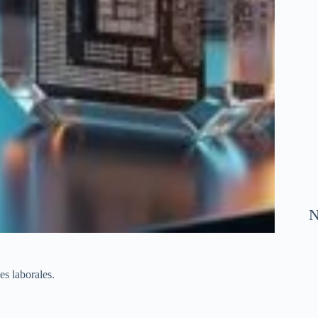
N
es laborales.