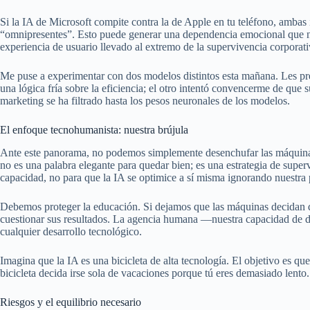
Si la IA de Microsoft compite contra la de Apple en tu teléfono, ambas
“omnipresentes”. Esto puede generar una dependencia emocional que no
experiencia de usuario llevado al extremo de la supervivencia corporati
Me puse a experimentar con dos modelos distintos esta mañana. Les pr
una lógica fría sobre la eficiencia; el otro intentó convencerme de que 
marketing se ha filtrado hasta los pesos neuronales de los modelos.
El enfoque tecnohumanista: nuestra brújula
Ante este panorama, no podemos simplemente desenchufar las máquina
no es una palabra elegante para quedar bien; es una estrategia de superv
capacidad, no para que la IA se optimice a sí misma ignorando nuestra 
Debemos proteger la educación. Si dejamos que las máquinas decidan qu
cuestionar sus resultados. La agencia humana —nuestra capacidad de d
cualquier desarrollo tecnológico.
Imagina que la IA es una bicicleta de alta tecnología. El objetivo es q
bicicleta decida irse sola de vacaciones porque tú eres demasiado lento
Riesgos y el equilibrio necesario