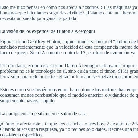
Esto me hizo pensar en cómo nos afecta a nosotros. Si las máquinas ya e
humanos que intentamos seguirles el ritmo? ¿Estamos ante una herramie
necesita un sueldo para ganar la partida?
La visión de los expertos: de Hinton a Acemoglu
Figuras como Geoffrey Hinton, a quien muchos llaman el “padrino de la
señalado recientemente que la velocidad de esta competencia interna d
fuera de juego. Si la IA compite contra la IA, el ritmo de evolución ya
Por otro lado, economistas como Daron Acemoglu subrayan la importa
problema no es la tecnología en sí, sino quién tiene el timón. Si las g
feroz solo para reducir costes, el factor humano se vuelve un estorbo en
Esto es como si estuviéramos en un barco donde los motores han empez
consumen menos combustible que el modelo anterior, olvidándose de que
simplemente navegar rápido.
La competencia de silicio en el salón de casa
¿Cómo te afecta esto a ti, que nos escuchas o lees hoy, 2 de abril de 
Cuando buscas una respuesta, ya no recibes solo datos. Recibes una in
ecosistema específico.