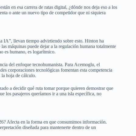
stán en esa carrera de ratas digital, ¿dónde nos deja eso a los
nta o ante un nuevo tipo de competidor que ni siquiera
 IA”, llevan tiempo advirtiendo sobre esto. Hinton ha
e las máquinas puede dejar a la regulación humana totalmente
 no es humano, es logarítmico.
ncia del enfoque tecnohumanista. Para Acemoglu, el
randes corporaciones tecnológicas fomentan esta competencia
 la hoja de cálculo.
ado a decidir qué ruta tomar porque quieren demostrar que
 los pasajeros queríamos ir a una isla específica, no
2026? Afecta en la forma en que consumimos información.
terpretación diseñada para mantenerte dentro de un