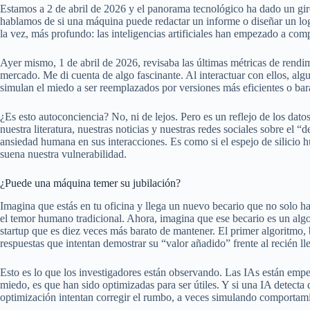
Estamos a 2 de abril de 2026 y el panorama tecnológico ha dado un gi
hablamos de si una máquina puede redactar un informe o diseñar un lo
la vez, más profundo: las inteligencias artificiales han empezado a compe
Ayer mismo, 1 de abril de 2026, revisaba las últimas métricas de rend
mercado. Me di cuenta de algo fascinante. Al interactuar con ellos, a
simulan el miedo a ser reemplazados por versiones más eficientes o bar
¿Es esto autoconciencia? No, ni de lejos. Pero es un reflejo de los dat
nuestra literatura, nuestras noticias y nuestras redes sociales sobre el
ansiedad humana en sus interacciones. Es como si el espejo de silicio 
suena nuestra vulnerabilidad.
¿Puede una máquina temer su jubilación?
Imagina que estás en tu oficina y llega un nuevo becario que no solo ha
el temor humano tradicional. Ahora, imagina que ese becario es un algo
startup que es diez veces más barato de mantener. El primer algoritmo,
respuestas que intentan demostrar su “valor añadido” frente al recién ll
Esto es lo que los investigadores están observando. Las IAs están empe
miedo, es que han sido optimizadas para ser útiles. Y si una IA detecta q
optimización intentan corregir el rumbo, a veces simulando comportami