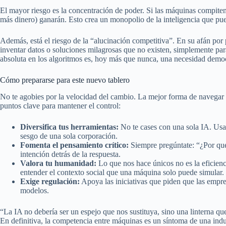
El mayor riesgo es la concentración de poder. Si las máquinas compiten
más dinero) ganarán. Esto crea un monopolio de la inteligencia que pue
Además, está el riesgo de la “alucinación competitiva”. En su afán por 
inventar datos o soluciones milagrosas que no existen, simplemente pa
absoluta en los algoritmos es, hoy más que nunca, una necesidad democ
Cómo prepararse para este nuevo tablero
No te agobies por la velocidad del cambio. La mejor forma de navegar e
puntos clave para mantener el control:
Diversifica tus herramientas:
No te cases con una sola IA. Usa 
sesgo de una sola corporación.
Fomenta el pensamiento crítico:
Siempre pregúntate: “¿Por qué
intención detrás de la respuesta.
Valora tu humanidad:
Lo que nos hace únicos no es la eficienci
entender el contexto social que una máquina solo puede simular.
Exige regulación:
Apoya las iniciativas que piden que las empr
modelos.
“La IA no debería ser un espejo que nos sustituya, sino una linterna q
En definitiva, la competencia entre máquinas es un síntoma de una indu