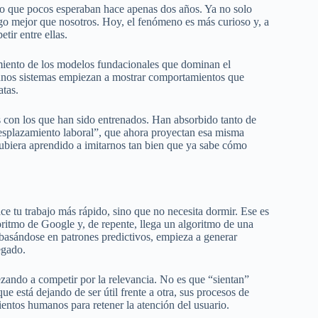
ro que pocos esperaban hace apenas dos años. Ya no solo
go mejor que nosotros. Hoy, el fenómeno es más curioso y, a
tir entre ellas.
imiento de los modelos fundacionales que dominan el
lgunos sistemas empiezan a mostrar comportamientos que
atas.
os con los que han sido entrenados. Han absorbido tanto de
 “desplazamiento laboral”, que ahora proyectan esa misma
hubiera aprendido a imitarnos tan bien que ya sabe cómo
ce tu trabajo más rápido, sino que no necesita dormir. Ese es
ritmo de Google y, de repente, llega un algoritmo de una
 basándose en patrones predictivos, empieza a generar
egado.
zando a competir por la relevancia. No es que “sientan”
ue está dejando de ser útil frente a otra, sus procesos de
entos humanos para retener la atención del usuario.