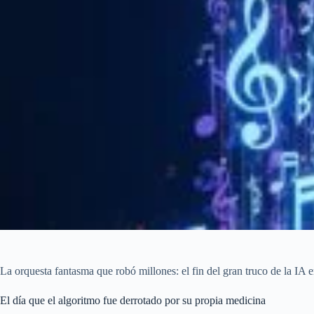
La orquesta fantasma que robó millones: el fin del gran truco de la IA e
El día que el algoritmo fue derrotado por su propia medicina