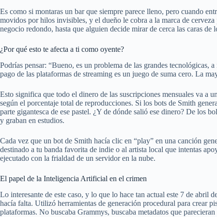
Es como si montaras un bar que siempre parece lleno, pero cuando entra
movidos por hilos invisibles, y el dueño le cobra a la marca de cervez
negocio redondo, hasta que alguien decide mirar de cerca las caras de lo
¿Por qué esto te afecta a ti como oyente?
Podrías pensar: “Bueno, es un problema de las grandes tecnológicas, a 
pago de las plataformas de streaming es un juego de suma cero. La ma
Esto significa que todo el dinero de las suscripciones mensuales va a u
según el porcentaje total de reproducciones. Si los bots de Smith gener
parte gigantesca de ese pastel. ¿Y de dónde salió ese dinero? De los bol
y graban en estudios.
Cada vez que un bot de Smith hacía clic en “play” en una canción gen
destinado a tu banda favorita de indie o al artista local que intentas ap
ejecutado con la frialdad de un servidor en la nube.
El papel de la Inteligencia Artificial en el crimen
Lo interesante de este caso, y lo que lo hace tan actual este 7 de abril
hacía falta. Utilizó herramientas de generación procedural para crear pis
plataformas. No buscaba Grammys, buscaba metadatos que parecieran 