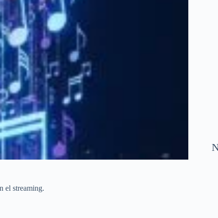
N
n el streaming.