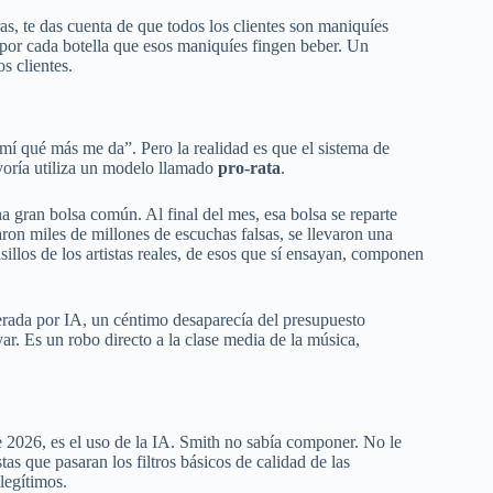
s, te das cuenta de que todos los clientes son maniquíes
a por cada botella que esos maniquíes fingen beber. Un
s clientes.
mí qué más me da”. Pero la realidad es que el sistema de
yoría utiliza un modelo llamado
pro-rata
.
na gran bolsa común. Al final del mes, esa bolsa se reparte
aron miles de millones de escuchas falsas, se llevaron una
sillos de los artistas reales, de esos que sí ensayan, componen
erada por IA, un céntimo desaparecía del presupuesto
oyar. Es un robo directo a la clase media de la música,
 de 2026, es el uso de la IA. Smith no sabía componer. No le
tas que pasaran los filtros básicos de calidad de las
legítimos.