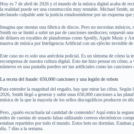
Hoy es 7 de abril de 2026 y el mundo de la música digital acaba de recib
la realidad puede ser una construcción muy rentable. Michael Smith, u
declarado culpable ante la justicia estadounidense por un esquema que 
Imagina que montas una fábrica de discos. Pero no necesitas músicos, ni
Smith no se limitó a subir un par de canciones mediocres; orquestó una 
de dólares en royalties de plataformas como Spotify, Apple Music y
masiva de música por Inteligencia Artificial con un ejército invisible de
Este caso no es solo una anécdota policial. Es un síntoma de cómo la te
recompensa de nuestra cultura digital. Esto me hizo pensar en cómo, a 
números en una pantalla pueden ser tan artificiales como las canciones
La receta del fraude: 650,000 canciones y una legión de robots
Para entender la magnitud del engaño, hay que mirar las cifras. Según l
2026, Smith llegó a generar y subir unas 650,000 canciones a las plata
música de la que la mayoría de los sellos discográficos producen en dé
Pero, ¿quién escucharía tal cantidad de contenido? Aquí entra la segun
miles de cuentas de usuario falsas utilizando correos electrónicos com
estaban repartidos por todo el mundo. Estos bots no dormían. Estaban p
día, 7 días a la semana.