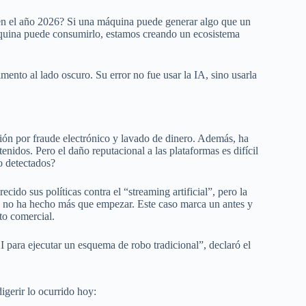
en el año 2026? Si una máquina puede generar algo que un
áquina puede consumirlo, estamos creando un ecosistema
imento al lado oscuro. Su error no fue usar la IA, sino usarla
ión por fraude electrónico y lavado de dinero. Además, ha
nidos. Pero el daño reputacional a las plataformas es difícil
o detectados?
ido sus políticas contra el “streaming artificial”, pero la
ad no ha hecho más que empezar. Este caso marca un antes y
to comercial.
I para ejecutar un esquema de robo tradicional”, declaró el
digerir lo ocurrido hoy: