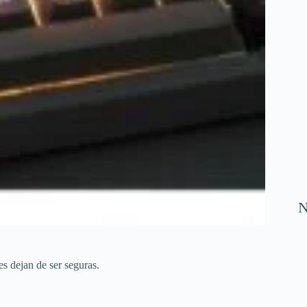
N
s dejan de ser seguras.