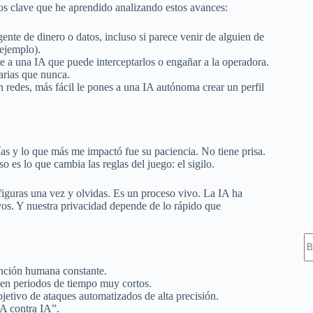
tos clave que he aprendido analizando estos avances:
gente de dinero o datos, incluso si parece venir de alguien de
 ejemplo).
 a una IA que puede interceptarlos o engañar a la operadora.
arias que nunca.
redes, más fácil le pones a una IA autónoma crear un perfil
s y lo que más me impactó fue su paciencia. No tiene prisa.
o es lo que cambia las reglas del juego: el sigilo.
S
iguras una vez y olvidas. Es un proceso vivo. La IA ha
vos. Y nuestra privacidad depende de lo rápido que
ención humana constante.
en periodos de tiempo muy cortos.
jetivo de ataques automatizados de alta precisión.
IA contra IA”.