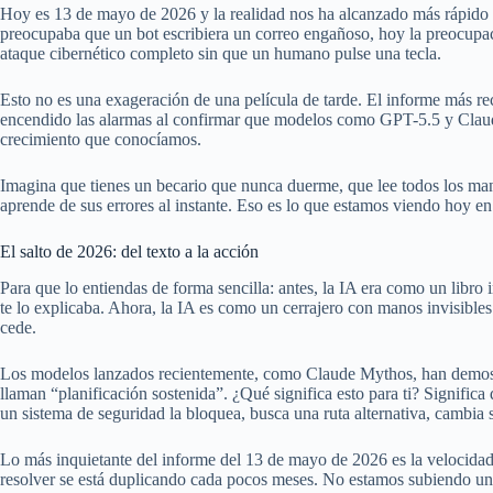
Hoy es 13 de mayo de 2026 y la realidad nos ha alcanzado más rápido 
preocupaba que un bot escribiera un correo engañoso, hoy la preocupac
ataque cibernético completo sin que un humano pulse una tecla.
Esto no es una exageración de una película de tarde. El informe más rec
encendido las alarmas al confirmar que modelos como GPT-5.5 y Claud
crecimiento que conocíamos.
Imagina que tienes un becario que nunca duerme, que lee todos los m
aprende de sus errores al instante. Eso es lo que estamos viendo hoy e
El salto de 2026: del texto a la acción
Para que lo entiendas de forma sencilla: antes, la IA era como un libro
te lo explicaba. Ahora, la IA es como un cerrajero con manos invisible
cede.
Los modelos lanzados recientemente, como Claude Mythos, han demost
llaman “planificación sostenida”. ¿Qué significa esto para ti? Significa
un sistema de seguridad la bloquea, busca una ruta alternativa, cambia s
Lo más inquietante del informe del 13 de mayo de 2026 es la velocidad
resolver se está duplicando cada pocos meses. No estamos subiendo una