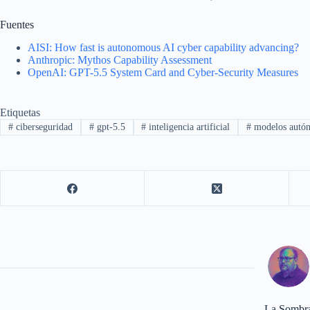
Fuentes
AISI: How fast is autonomous AI cyber capability advancing?
Anthropic: Mythos Capability Assessment
OpenAI: GPT-5.5 System Card and Cyber-Security Measures
Etiquetas
#
ciberseguridad
#
gpt-5.5
#
inteligencia artificial
#
modelos autó
La Sombr