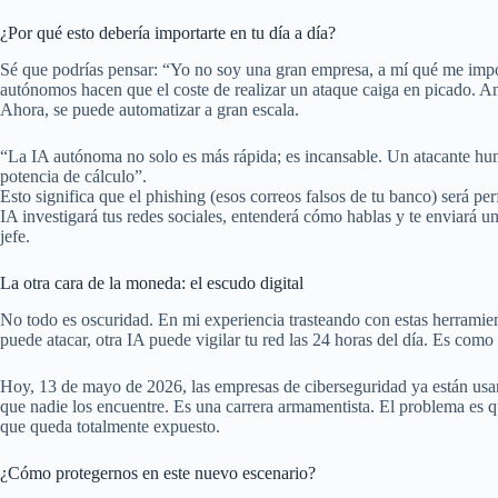
¿Por qué esto debería importarte en tu día a día?
Sé que podrías pensar: “Yo no soy una gran empresa, a mí qué me impor
autónomos hacen que el coste de realizar un ataque caiga en picado. A
Ahora, se puede automatizar a gran escala.
“La IA autónoma no solo es más rápida; es incansable. Un atacante hu
potencia de cálculo”.
Esto significa que el phishing (esos correos falsos de tu banco) será per
IA investigará tus redes sociales, entenderá cómo hablas y te enviará u
jefe.
La otra cara de la moneda: el escudo digital
No todo es oscuridad. En mi experiencia trasteando con estas herramien
puede atacar, otra IA puede vigilar tu red las 24 horas del día. Es como
Hoy, 13 de mayo de 2026, las empresas de ciberseguridad ya están usa
que nadie los encuentre. Es una carrera armamentista. El problema es qu
que queda totalmente expuesto.
¿Cómo protegernos en este nuevo escenario?