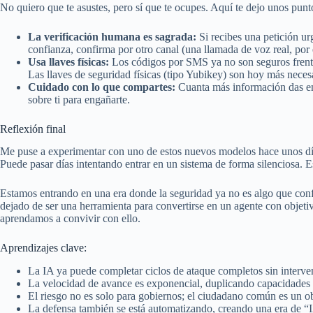
No quiero que te asustes, pero sí que te ocupes. Aquí te dejo unos pun
La verificación humana es sagrada:
Si recibes una petición ur
confianza, confirma por otro canal (una llamada de voz real, por
Usa llaves físicas:
Los códigos por SMS ya no son seguros frente
Las llaves de seguridad físicas (tipo Yubikey) son hoy más neces
Cuidado con lo que compartes:
Cuanta más información das en 
sobre ti para engañarte.
Reflexión final
Me puse a experimentar con uno de estos nuevos modelos hace unos día
Puede pasar días intentando entrar en un sistema de forma silenciosa. Es
Estamos entrando en una era donde la seguridad ya no es algo que conf
dejado de ser una herramienta para convertirse en un agente con objeti
aprendamos a convivir con ello.
Aprendizajes clave:
La IA ya puede completar ciclos de ataque completos sin interv
La velocidad de avance es exponencial, duplicando capacidades 
El riesgo no es solo para gobiernos; el ciudadano común es un ob
La defensa también se está automatizando, creando una era de “