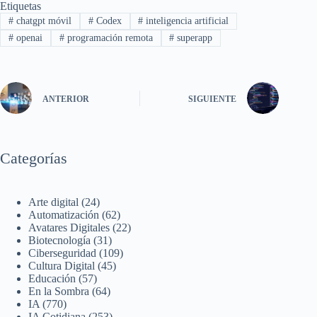
Etiquetas
#
chatgpt móvil
#
Codex
#
inteligencia artificial
#
openai
#
programación remota
#
superapp
ANTERIOR
SIGUIENTE
Categorías
Arte digital
(24)
Automatización
(62)
Avatares Digitales
(22)
Biotecnología
(31)
Ciberseguridad
(109)
Cultura Digital
(45)
Educación
(57)
En la Sombra
(64)
IA
(770)
IA Cotidiana
(253)