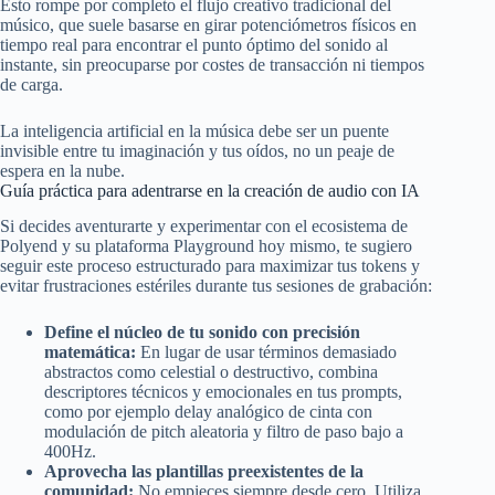
Esto rompe por completo el flujo creativo tradicional del
músico, que suele basarse en girar potenciómetros físicos en
tiempo real para encontrar el punto óptimo del sonido al
instante, sin preocuparse por costes de transacción ni tiempos
de carga.
La inteligencia artificial en la música debe ser un puente
invisible entre tu imaginación y tus oídos, no un peaje de
espera en la nube.
Guía práctica para adentrarse en la creación de audio con IA
Si decides aventurarte y experimentar con el ecosistema de
Polyend y su plataforma Playground hoy mismo, te sugiero
seguir este proceso estructurado para maximizar tus tokens y
evitar frustraciones estériles durante tus sesiones de grabación:
Define el núcleo de tu sonido con precisión
matemática:
En lugar de usar términos demasiado
abstractos como celestial o destructivo, combina
descriptores técnicos y emocionales en tus prompts,
como por ejemplo delay analógico de cinta con
modulación de pitch aleatoria y filtro de paso bajo a
400Hz.
Aprovecha las plantillas preexistentes de la
comunidad:
No empieces siempre desde cero. Utiliza