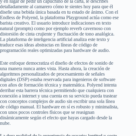
y en lugar de pedir un capuchino de la carta, le describes
detalladamente al camarero cómo te sientes hoy para que él
diseñe una bebida única basada en tu estado de ánimo. Con el
Endless de Polyend, la plataforma Playground actúa como ese
barista creativo. El usuario introduce indicaciones en texto
natural (prompts) como por ejemplo reverb cavernoso con
distorsión de cinta crujiente y fluctuación de tono analógica.
La plataforma de inteligencia artificial analiza este texto y
traduce esas ideas abstractas en líneas de código de
programación reales optimizadas para hardware de audio.
Este enfoque democratiza el diseño de efectos de sonido de
una manera nunca antes vista. Hasta ahora, la creación de
algoritmos personalizados de procesamiento de señales
digitales (DSP) estaba reservada para ingenieros de software
con años de formación técnica y matemática. Polyend intenta
derribar esta barrera técnica permitiendo que cualquiera con
conexión a internet y una cuenta en su servicio pueda trastear
con conceptos complejos de audio sin escribir una sola línea
de código manual. El hardware en sí es robusto y minimalista,
con unos pocos controles físicos que se reasignan
dinámicamente según el efecto que hayas cargado desde la
nube.
La dura realidad de la experiencia de usuario: lentitud y coste