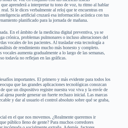
 que aprenderá a interpretar tu tono de voz, tu ritmo al hablar
a real. Si le dices verbalmente al reloj que te encuentras en
nteligencia artificial cruzará esa información acústica con tus
renamiento planificado para la jornada de mañana.
ada. En el ámbito de la medicina digital preventiva, ya se
iga crónica, problemas pulmonares o incluso alteraciones del
das vocales de los pacientes. Al trasladar esta tecnología a
n análisis de rendimiento mucho más honesto y completo.
das vocales aumenta gradualmente a lo largo de las semanas,
 todavía no reflejan en las gráficas.
desafíos importantes. El primero y más evidente para todos los
preocupa que las grandes aplicaciones tecnológicas conozcan
de que un dispositivo registre nuestra voz viva y la envíe de
cial ajena puede generar un fuerte rechazo inicial. Las marcas
able y dar al usuario el control absoluto sobre qué se graba,
social en el que nos movemos. ¿Realmente queremos ir
que público lleno de gente? Para muchos corredores
ltar incómoda o socialmente extraña. Además, factores