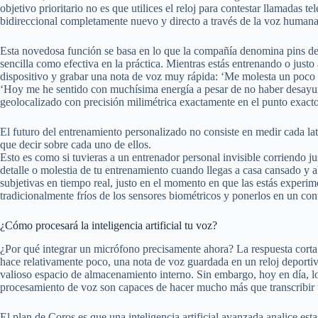
objetivo prioritario no es que utilices el reloj para contestar llamadas 
bidireccional completamente nuevo y directo a través de la voz humana
Esta novedosa función se basa en lo que la compañía denomina pins de v
sencilla como efectiva en la práctica. Mientras estás entrenando o justo 
dispositivo y grabar una nota de voz muy rápida: ‘Me molesta un poco la 
‘Hoy me he sentido con muchísima energía a pesar de no haber desay
geolocalizado con precisión milimétrica exactamente en el punto exacto 
El futuro del entrenamiento personalizado no consiste en medir cada lat
que decir sobre cada uno de ellos.
Esto es como si tuvieras a un entrenador personal invisible corriendo ju
detalle o molestia de tu entrenamiento cuando llegas a casa cansado y a
subjetivas en tiempo real, justo en el momento en que las estás experi
tradicionalmente fríos de los sensores biométricos y ponerlos en un cont
¿Cómo procesará la inteligencia artificial tu voz?
¿Por qué integrar un micrófono precisamente ahora? La respuesta corta y d
hace relativamente poco, una nota de voz guardada en un reloj deport
valioso espacio de almacenamiento interno. Sin embargo, hoy en día, l
procesamiento de voz son capaces de hacer mucho más que transcribir tu
El plan de Coros es que una inteligencia artificial avanzada analice est