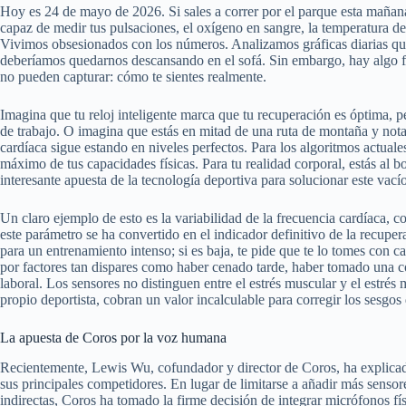
Hoy es 24 de mayo de 2026. Si sales a correr por el parque esta mañana
capaz de medir tus pulsaciones, el oxígeno en sangre, la temperatura de t
Vivimos obsesionados con los números. Analizamos gráficas diarias que 
deberíamos quedarnos descansando en el sofá. Sin embargo, hay algo f
no pueden capturar: cómo te sientes realmente.
Imagina que tu reloj inteligente marca que tu recuperación es óptima, p
de trabajo. O imagina que estás en mitad de una ruta de montaña y notas
cardíaca sigue estando en niveles perfectos. Para los algoritmos actual
máximo de tus capacidades físicas. Para tu realidad corporal, estás al b
interesante apuesta de la tecnología deportiva para solucionar este vac
Un claro ejemplo de esto es la variabilidad de la frecuencia cardíac
este parámetro se ha convertido en el indicador definitivo de la recuperac
para un entrenamiento intenso; si es baja, te pide que te lo tomes con c
por factores tan dispares como haber cenado tarde, haber tomado una 
laboral. Los sensores no distinguen entre el estrés muscular y el estrés 
propio deportista, cobran un valor incalculable para corregir los sesgos
La apuesta de Coros por la voz humana
Recientemente, Lewis Wu, cofundador y director de Coros, ha explicad
sus principales competidores. En lugar de limitarse a añadir más sensore
indirectas, Coros ha tomado la firme decisión de integrar micrófonos f