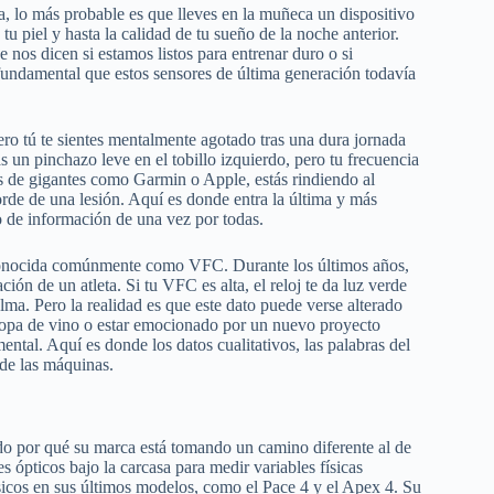
, lo más probable es que lleves en la muñeca un dispositivo
u piel y hasta la calidad de tu sueño de la noche anterior.
nos dicen si estamos listos para entrenar duro o si
undamental que estos sensores de última generación todavía
ero tú te sientes mentalmente agotado tras una dura jornada
 un pinchazo leve en el tobillo izquierdo, pero tu frecuencia
es de gigantes como Garmin o Apple, estás rindiendo al
orde de una lesión. Aquí es donde entra la última y más
ío de información de una vez por todas.
a, conocida comúnmente como VFC. Durante los últimos años,
ión de un atleta. Si tu VFC es alta, el reloj te da luz verde
alma. Pero la realidad es que este dato puede verse alterado
copa de vino o estar emocionado por un nuevo proyecto
mental. Aquí es donde los datos cualitativos, las palabras del
 de las máquinas.
o por qué su marca está tomando un camino diferente al de
s ópticos bajo la carcasa para medir variables físicas
ísicos en sus últimos modelos, como el Pace 4 y el Apex 4. Su