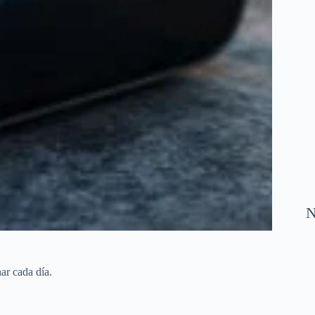
N
ar cada día.