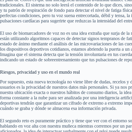
tradicionales. El sistema no solo leerá el contenido de lo que dices, sino
y tu patrón de respiración de fondo para detectar el nivel de fatiga físic
perfectas condiciones, pero tu voz suena entrecortada, débil y tensa, la i
pulsaciones cardíacas para sugerirte que reduzcas la intensidad del ent
El uso de biomarcadores de voz no es una idea extraña que surja de la n
están utilizando algoritmos capaces de detectar signos tempranos de fat
estado de ánimo mediante el análisis de las microvariaciones de las cuer
los dispositivos deportivos cotidianos, estamos abriendo la puerta a u
Imagina que el sistema detecta que la tensión involuntaria en tus cuer
indicando un estado de sobreentrenamiento que tus pulsaciones de reposo
Riesgos, privacidad y uso en el mundo real
Por supuesto, esta nueva tecnología no viene libre de dudas, recelos y 
usuarios es la privacidad de nuestros datos más personales. Si ya nos 
nuestra ubicación exacta o nuestros hábitos de consumo diarios, la idea 
forma constante a la nube para ser analizada por una inteligencia artifi
deportivas tendrán que garantizar un cifrado de extremo a extremo impec
cuándo se graba y dónde se almacena esa información privada.
El segundo reto es puramente práctico y tiene que ver con el entorno 
hablando en voz alta con nuestra muñeca mientras corremos por un par
aficionados, la idea de interactuar verbalmente con el reloj puede resu