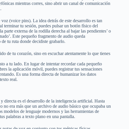
telefónicas mientras corres, sino abrir un canal de comunicación
.
oz (voice pins). La idea detrás de este desarrollo es tan
al terminar tu sesión, puedes pulsar un botón físico del
parte externa de la rodilla derecha al bajar las pendientes’ o
unado’. Este pequeño fragmento de audio queda
de tu ruta donde decidiste grabarlo.
ido de tu corazón, sino en escuchar atentamente lo que tienes
sto a tu lado. En lugar de intentar recordar cada pequeño
bres la aplicación móvil, puedes registrar tus sensaciones
mentando. Es una forma directa de humanizar los datos
exto real.
irecta es el desarrollo de la inteligencia artificial. Hasta
ivo no era más que un archivo de audio básico que ocupaba un
os modelos de lenguaje modernos y las herramientas de
s palabras a texto plano en una pantalla.
as notas de voz en conjunto con tus métricas físicas