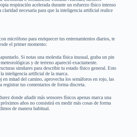
propia respiración acelerada durante un esfuerzo físico intenso
laridad necesaria para que la inteligencia artificial realice
 con micrófono para enriquecer tus entrenamientos diarios, te
desde el primer momento:
apuntarlo. Si notas una molestia física inusual, graba un pin
s meteorológicas y de terreno apareció exactamente.
tructuras similares para describir tu estado físico general. Esto
a inteligencia artificial de la marca.
loj en mitad del camino, aprovecha los semáforos en rojo, las
a registrar tus comentarios de forma discreta.
durez donde añadir más sensores físicos apenas marca una
os próximos años no consistirá en medir más cosas de forma
edimos de manera habitual.