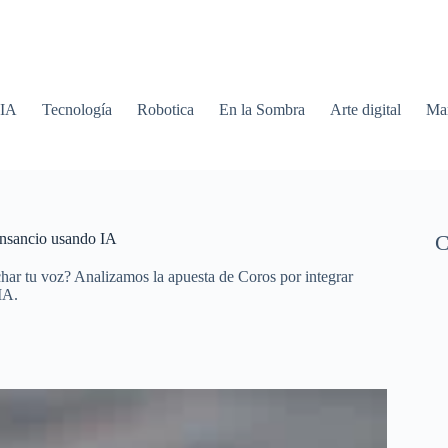
 IA
Tecnología
Robotica
En la Sombra
Arte digital
Mar
cansancio usando IA
C
char tu voz? Analizamos la apuesta de Coros por integrar
IA.