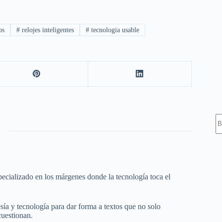
os
#
relojes inteligentes
#
tecnologia usable
S
ecializado en los márgenes donde la tecnología toca el
esía y tecnología para dar forma a textos que no solo
cuestionan.