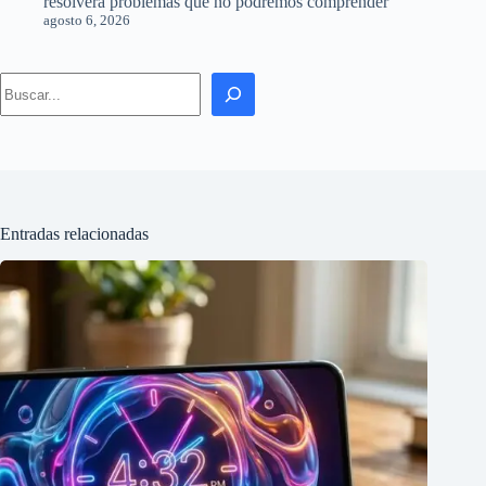
resolverá problemas que no podremos comprender
agosto 6, 2026
Search
Entradas relacionadas