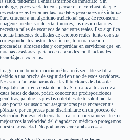
la salud, tendemos a entusiasmarnos de inmediato. Sin
embargo, pocos se detienen a pensar en el combustible que
necesitan estas herramientas: tus datos personales más íntimos.
Para entrenar a un algoritmo tradicional capaz de reconstruir
imágenes médicas o detectar tumores, los desarrolladores
necesitan miles de escaneos de pacientes reales. Eso significa
que las imágenes detalladas de cerebros reales, junto con sus
correspondientes historiales clínicos, terminan siendo
procesadas, almacenadas y compartidas en servidores que, en
muchas ocasiones, pertenecen a grandes multinacionales
tecnológicas externas.
Imagina que tu información médica más sensible se filtra
debido a una brecha de seguridad en uno de estos servidores.
No es una fantasía paranoica; las filtraciones de datos de
hospitales ocurren constantemente. Si un atacante accede a
estas bases de datos, podría conocer tus predisposiciones
genéticas, patologías previas o detalles de tu salud mental.
Esto podría ser usado por aseguradoras para encarecer tus
pólizas o por empresas para discriminarte en un proceso de
selección. Por eso, el dilema hasta ahora parecía inevitable: o
mejoramos la velocidad del diagnóstico médico o protegemos
nuestra privacidad. No podíamos tener ambas cosas.
La solución ética: Entrenar con cerebros simulados