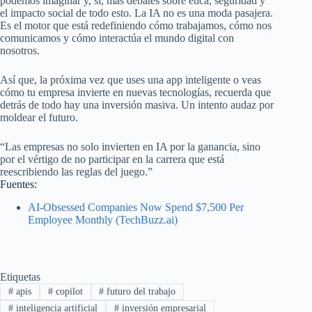
podemos imaginar y, sí, más debates sobre ética, seguridad y
el impacto social de todo esto. La IA no es una moda pasajera.
Es el motor que está redefiniendo cómo trabajamos, cómo nos
comunicamos y cómo interactúa el mundo digital con
nosotros.
Así que, la próxima vez que uses una app inteligente o veas
cómo tu empresa invierte en nuevas tecnologías, recuerda que
detrás de todo hay una inversión masiva. Un intento audaz por
moldear el futuro.
“Las empresas no solo invierten en IA por la ganancia, sino
por el vértigo de no participar en la carrera que está
reescribiendo las reglas del juego.”
Fuentes:
AI-Obsessed Companies Now Spend $7,500 Per
Employee Monthly (TechBuzz.ai)
Etiquetas
#
apis
#
copilot
#
futuro del trabajo
#
inteligencia artificial
#
inversión empresarial