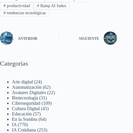
#
productividad
#
Ramp AI Index
#
tendencias tecnológicas
ANTERIOR
SIGUIENTE
Categorías
Arte digital
(24)
Automatización
(62)
Avatares Digitales
(22)
Biotecnología
(31)
Ciberseguridad
(109)
Cultura Digital
(45)
Educación
(57)
En la Sombra
(64)
IA
(770)
IA Cotidiana
(253)