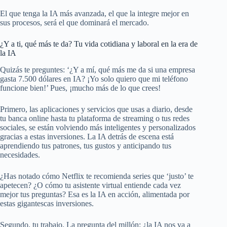
El que tenga la IA más avanzada, el que la integre mejor en
sus procesos, será el que dominará el mercado.
¿Y a ti, qué más te da? Tu vida cotidiana y laboral en la era de
la IA
Quizás te preguntes: ‘¿Y a mí, qué más me da si una empresa
gasta 7.500 dólares en IA? ¡Yo solo quiero que mi teléfono
funcione bien!’ Pues, ¡mucho más de lo que crees!
Primero, las aplicaciones y servicios que usas a diario, desde
tu banca online hasta tu plataforma de streaming o tus redes
sociales, se están volviendo más inteligentes y personalizados
gracias a estas inversiones. La IA detrás de escena está
aprendiendo tus patrones, tus gustos y anticipando tus
necesidades.
¿Has notado cómo Netflix te recomienda series que ‘justo’ te
apetecen? ¿O cómo tu asistente virtual entiende cada vez
mejor tus preguntas? Esa es la IA en acción, alimentada por
estas gigantescas inversiones.
Segundo, tu trabajo. La pregunta del millón: ¿la IA nos va a