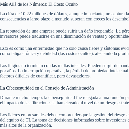
Más Allá de los Números: El Costo Oculto
La cifra de 10.22 millones de dólares, aunque impactante, no captura la 
consecuencias a largo plazo a menudo superan con creces los desembol
La reputación de una empresa puede sufrir un daño irreparable. La pérdi
inversores puede traducirse en una disminución de ventas y oportunida
Esto es como una enfermedad que no solo causa fiebre y síntomas eviden
como fatiga crónica y debilidad (los costos ocultos), afectando la produc
Los litigios no terminan con las multas iniciales. Pueden surgir demand
por años. La interrupción operativa, la pérdida de propiedad intelectua
factores difíciles de cuantificar, pero devastadores.
La Ciberseguridad en el Consejo de Administración
Durante mucho tiempo, la ciberseguridad fue relegada a una función pur
el impacto de las filtraciones la han elevado al nivel de un riesgo estra
Los líderes empresariales deben comprender que la gestión del riesgo c
del equipo de TI. La toma de decisiones informadas sobre inversiones en
más altos de la organización.