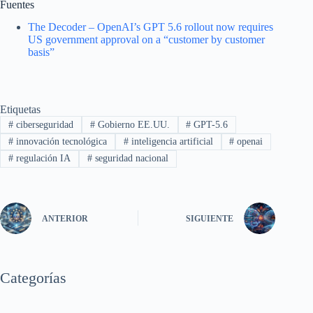
Fuentes
The Decoder – OpenAI’s GPT 5.6 rollout now requires
US government approval on a “customer by customer
basis”
Etiquetas
#
ciberseguridad
#
Gobierno EE.UU.
#
GPT-5.6
#
innovación tecnológica
#
inteligencia artificial
#
openai
#
regulación IA
#
seguridad nacional
ANTERIOR
SIGUIENTE
Categorías