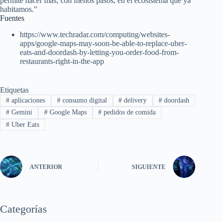
permite hacer más, con menos pasos, en el ecosistema que ya
habitamos.”
Fuentes
https://www.techradar.com/computing/websites-
apps/google-maps-may-soon-be-able-to-replace-uber-
eats-and-doordash-by-letting-you-order-food-from-
restaurants-right-in-the-app
Etiquetas
#
aplicaciones
#
consumo digital
#
delivery
#
doordash
#
Gemini
#
Google Maps
#
pedidos de comida
#
Uber Eats
ANTERIOR
SIGUIENTE
Categorías