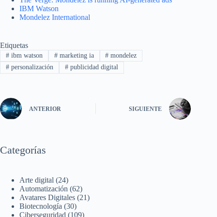
IBM Watson
Mondelez International
Etiquetas
#
ibm watson
#
marketing ia
#
mondelez
#
personalización
#
publicidad digital
ANTERIOR
SIGUIENTE
Categorías
Arte digital
(24)
Automatización
(62)
Avatares Digitales
(21)
Biotecnología
(30)
Ciberseguridad
(109)