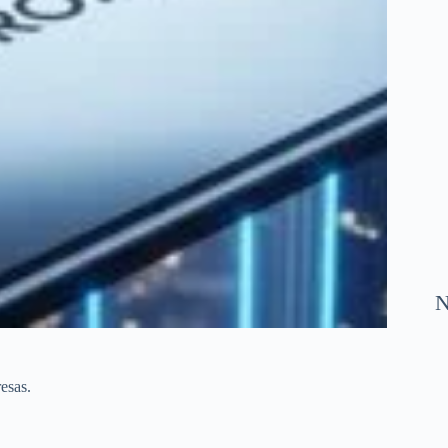
N
esas.