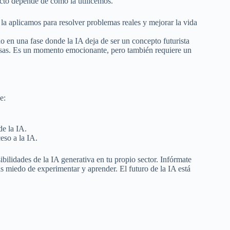
cto depende de cómo la utilicemos.
la aplicamos para resolver problemas reales y mejorar la vida
do en una fase donde la IA deja de ser un concepto futurista
resas. Es un momento emocionante, pero también requiere un
e:
de la IA.
eso a la IA.
ilidades de la IA generativa en tu propio sector. Infórmate
as miedo de experimentar y aprender. El futuro de la IA está