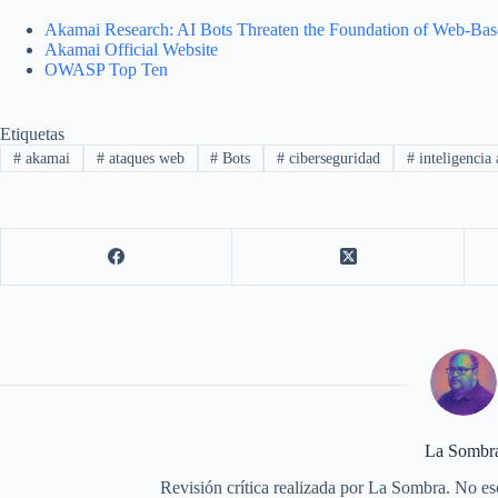
Akamai Research: AI Bots Threaten the Foundation of Web-Ba
Akamai Official Website
OWASP Top Ten
Etiquetas
#
akamai
#
ataques web
#
Bots
#
ciberseguridad
#
inteligencia a
La Sombr
Revisión crítica realizada por La Sombra. No esc