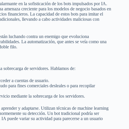
armante en la sofisticación de los bots impulsados por IA.
una amenaza creciente para los modelos de negocio basados en
icios financieros. La capacidad de estos bots para imitar el
dicionales, llevando a cabo actividades maliciosas con
 están luchando contra un enemigo que evoluciona
abilidades. La automatización, que antes se veía como una
oble filo.
la sobrecarga de servidores. Hablamos de:
ceder a cuentas de usuario.
do para fines comerciales desleales o para recopilar
rvicio mediante la sobrecarga de los servidores.
 aprender y adaptarse. Utilizan técnicas de machine learning
enormemente su detección. Un bot tradicional podría ser
IA puede variar su actividad para parecerse a un usuario