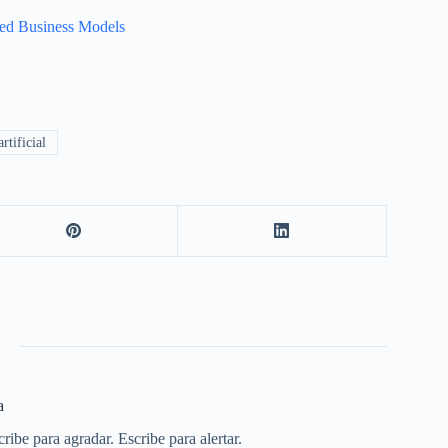
sed Business Models
rtificial
a
ribe para agradar. Escribe para alertar.