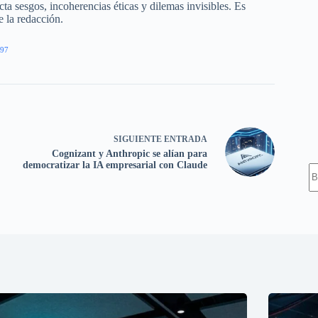
a sesgos, incoherencias éticas y dilemas invisibles. Es
e la redacción.
97
SIGUIENTE
ENTRADA
Cognizant y Anthropic se alían para
democratizar la IA empresarial con Claude
S