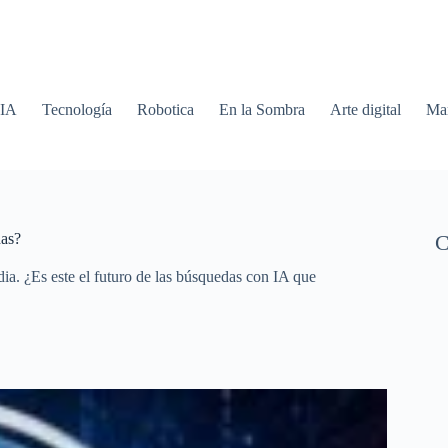
 IA
Tecnología
Robotica
En la Sombra
Arte digital
Mar
das?
C
ia. ¿Es este el futuro de las búsquedas con IA que