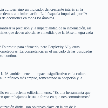
a curiosa, sino un indicador del creciente interés en la
 accedemos a la información. La búsqueda impulsada por IA
ma de decisiones en todos los ámbitos.
ntizar la precisión y la imparcialidad de la información, así
uciales que deben abordarse a medida que la IA se integra cada
? Es pronto para afirmarlo, pero Perplexity AI y otras
 prometedoras. La competencia en el mercado de las búsquedas
ora continua.
a IA también tiene un impacto significativo en la cultura
la a un público más amplio, fomentando la adopción y la
io en un reciente editorial interno. “Es una herramienta que
a en que trabajamos hasta la forma en que nos comunicamos”.
tización digital son objetivos clave en la era de la