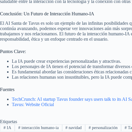
saludable entre la interacción con la tecnología y la conexión con otras
Conclusión: Un Futuro de Interacción Humano-IA
El AI Santa de Tavus es solo un ejemplo de las infinitas posibilidades qu
continúa avanzando, podemos esperar ver innovaciones aún más sorpre
trabajamos y nos relacionamos. El futuro de la interacción humano-IA 
responsabilidad, ética y un enfoque centrado en el usuario.
Puntos Clave:
La IA puede crear experiencias personalizadas y atractivas.
Los personajes de IA tienen el potencial de transformar diversos
Es fundamental abordar las consideraciones éticas relacionadas co
Las relaciones humanas son insustituibles, pero la IA puede comp
Fuentes
TechCrunch: AI startup Tavus founder says users talk to its AI S
Tavus: Website Oficial
Etiquetas
#
IA
#
interacción humano-ia
#
navidad
#
personalización
#
Ta