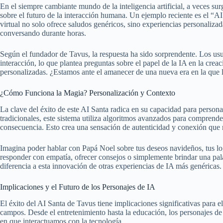
En el siempre cambiante mundo de la inteligencia artificial, a veces s
sobre el futuro de la interacción humana. Un ejemplo reciente es el “AI
virtual no solo ofrece saludos genéricos, sino experiencias personaliza
conversando durante horas.
Según el fundador de Tavus, la respuesta ha sido sorprendente. Los usua
interacción, lo que plantea preguntas sobre el papel de la IA en la cre
personalizadas. ¿Estamos ante el amanecer de una nueva era en la que 
¿Cómo Funciona la Magia? Personalización y Contexto
La clave del éxito de este AI Santa radica en su capacidad para personal
tradicionales, este sistema utiliza algoritmos avanzados para comprende
consecuencia. Esto crea una sensación de autenticidad y conexión que re
Imagina poder hablar con Papá Noel sobre tus deseos navideños, tus lo
responder con empatía, ofrecer consejos o simplemente brindar una pala
diferencia a esta innovación de otras experiencias de IA más genéricas.
Implicaciones y el Futuro de los Personajes de IA
El éxito del AI Santa de Tavus tiene implicaciones significativas para el 
campos. Desde el entretenimiento hasta la educación, los personajes de 
en que interactuamos con la tecnología.