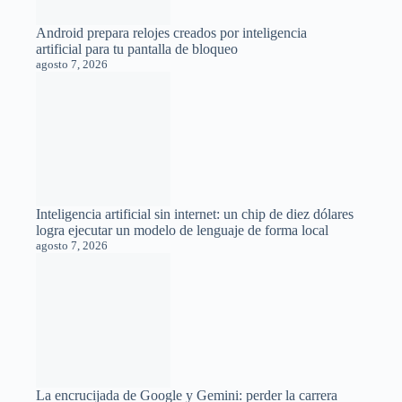
La encrucijada de Google y Gemini: perder la carrera
de los modelos de IA para ganar la de la infraestructura
agosto 7, 2026
¿Cuánto cuesta usar Hermes Agent? Precios de
despliegue gestionado, VPS y local en 2026
agosto 7, 2026
IA y Biotecnología: Crean virus biológicos inexistentes
en la naturaleza mediante modelos de lenguaje
genómico
agosto 7, 2026
OpenAI libera el uso ilimitado de ChatGPT con GPT-
5.6 Luna en sus cuentas gratuitas
agosto 7, 2026
Quién vigila a los vigilantes: El extraño bucle
informativo entre Wikipedia y los medios de
comunicación