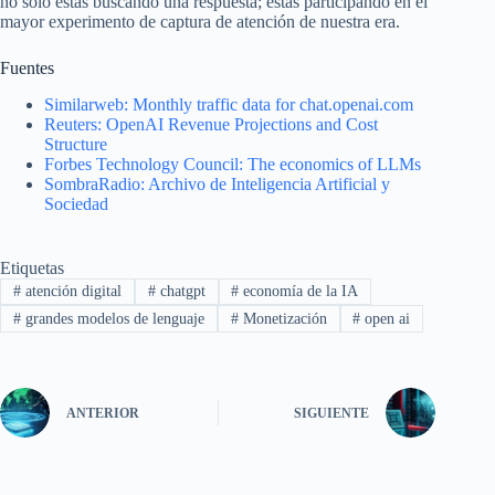
no solo estás buscando una respuesta; estás participando en el
mayor experimento de captura de atención de nuestra era.
Fuentes
Similarweb: Monthly traffic data for chat.openai.com
Reuters: OpenAI Revenue Projections and Cost
Structure
Forbes Technology Council: The economics of LLMs
SombraRadio: Archivo de Inteligencia Artificial y
Sociedad
Etiquetas
#
atención digital
#
chatgpt
#
economía de la IA
#
grandes modelos de lenguaje
#
Monetización
#
open ai
ANTERIOR
SIGUIENTE