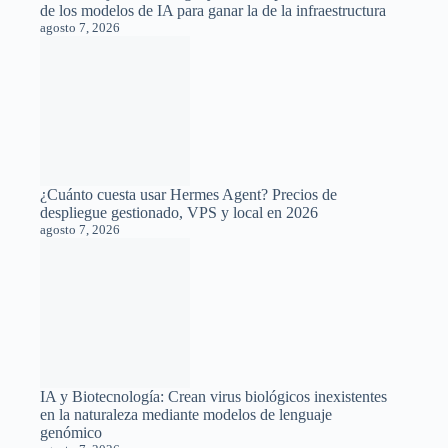
agosto 6, 2026
Un modelo de inteligencia artificial de Meta vulnera de
forma accidental los sistemas de una empresa externa
agosto 6, 2026
El dilema de la caja negra: matemáticos debaten si la IA
resolverá problemas que no podremos comprender
agosto 6, 2026
Search
Entradas relacionadas