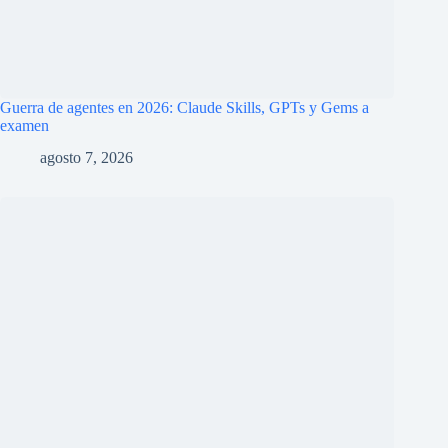
La encrucijada de Google y Gemini: perder la carrera de los
modelos de IA para ganar la de la infraestructura
agosto 7, 2026
Deja un comentario
Tu dirección de correo electrónico no será publicada.
Los campos
obligatorios están marcados con
*
Nombre
*
Correo electrónico
*
Web