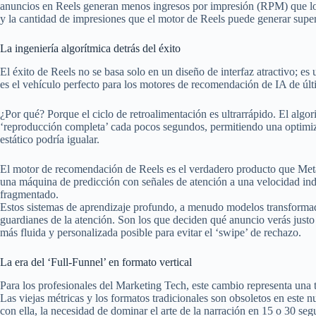
anuncios en Reels generan menos ingresos por impresión (RPM) que los
y la cantidad de impresiones que el motor de Reels puede generar super
La ingeniería algorítmica detrás del éxito
El éxito de Reels no se basa solo en un diseño de interfaz atractivo; es un
es el vehículo perfecto para los motores de recomendación de IA de úl
¿Por qué? Porque el ciclo de retroalimentación es ultrarrápido. El algor
‘reproducción completa’ cada pocos segundos, permitiendo una optimiz
estático podría igualar.
El motor de recomendación de Reels es el verdadero producto que Meta v
una máquina de predicción con señales de atención a una velocidad indu
fragmentado.
Estos sistemas de aprendizaje profundo, a menudo modelos transformado
guardianes de la atención. Son los que deciden qué anuncio verás justo 
más fluida y personalizada posible para evitar el ‘swipe’ de rechazo.
La era del ‘Full-Funnel’ en formato vertical
Para los profesionales del Marketing Tech, este cambio representa una t
Las viejas métricas y los formatos tradicionales son obsoletos en este n
con ella, la necesidad de dominar el arte de la narración en 15 o 30 se