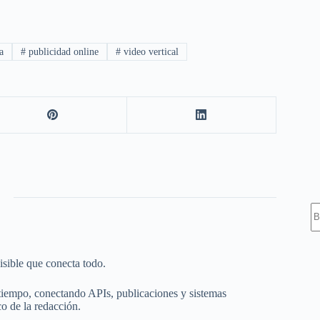
a
#
publicidad online
#
video vertical
S
isible que conecta todo.
tiempo, conectando APIs, publicaciones y sistemas
co de la redacción.