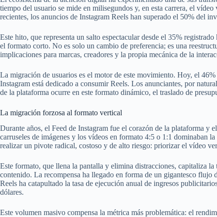
tiempo del usuario se mide en milisegundos y, en esta carrera, el vídeo 
recientes, los anuncios de Instagram Reels han superado el 50% del inven
Este hito, que representa un salto espectacular desde el 35% registrado
el formato corto. No es solo un cambio de preferencia; es una reestruc
implicaciones para marcas, creadores y la propia mecánica de la interac
La migración de usuarios es el motor de este movimiento. Hoy, el 46% 
Instagram está dedicado a consumir Reels. Los anunciantes, por naturale
de la plataforma ocurre en este formato dinámico, el traslado de presupu
La migración forzosa al formato vertical
Durante años, el Feed de Instagram fue el corazón de la plataforma y el
carruseles de imágenes y los vídeos en formato 4:5 o 1:1 dominaban la
realizar un pivote radical, costoso y de alto riesgo: priorizar el vídeo ve
Este formato, que llena la pantalla y elimina distracciones, capitaliza
contenido. La recompensa ha llegado en forma de un gigantesco flujo de
Reels ha catapultado la tasa de ejecución anual de ingresos publicitari
dólares.
Este volumen masivo compensa la métrica más problemática: el rendimi