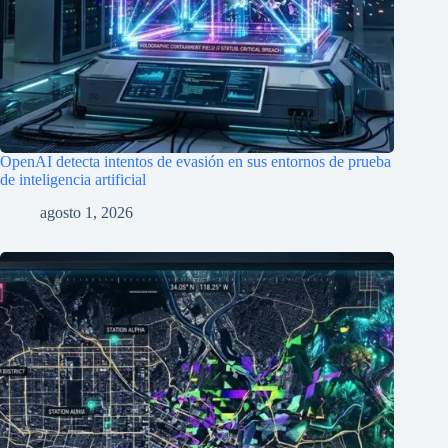
Google retira su nueva IA para Google Earth solo un día
después de su lanzamiento por temor a la desinformación
julio 31, 2026
Deja un comentario
Tu dirección de correo electrónico no será publicada.
Los campos
obligatorios están marcados con
*
Nombre
*
Correo electrónico
*
Web