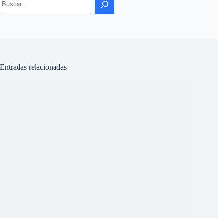
OpenAI detecta intentos de evasión en sus entornos de prueba
de inteligencia artificial