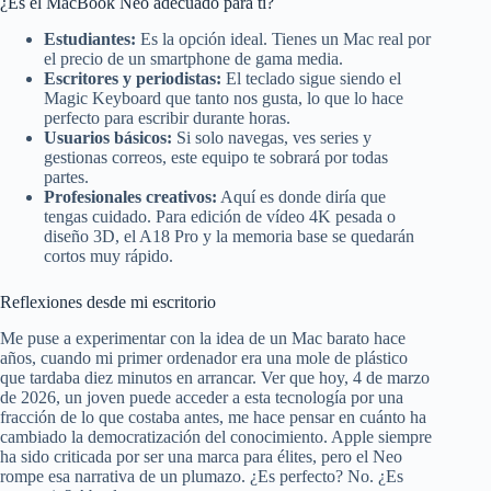
¿Es el MacBook Neo adecuado para ti?
Estudiantes:
Es la opción ideal. Tienes un Mac real por
el precio de un smartphone de gama media.
Escritores y periodistas:
El teclado sigue siendo el
Magic Keyboard que tanto nos gusta, lo que lo hace
perfecto para escribir durante horas.
Usuarios básicos:
Si solo navegas, ves series y
gestionas correos, este equipo te sobrará por todas
partes.
Profesionales creativos:
Aquí es donde diría que
tengas cuidado. Para edición de vídeo 4K pesada o
diseño 3D, el A18 Pro y la memoria base se quedarán
cortos muy rápido.
Reflexiones desde mi escritorio
Me puse a experimentar con la idea de un Mac barato hace
años, cuando mi primer ordenador era una mole de plástico
que tardaba diez minutos en arrancar. Ver que hoy, 4 de marzo
de 2026, un joven puede acceder a esta tecnología por una
fracción de lo que costaba antes, me hace pensar en cuánto ha
cambiado la democratización del conocimiento. Apple siempre
ha sido criticada por ser una marca para élites, pero el Neo
rompe esa narrativa de un plumazo. ¿Es perfecto? No. ¿Es