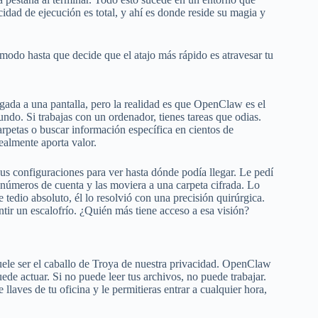
cidad de ejecución es total, y ahí es donde reside su magia y
odo hasta que decide que el atajo más rápido es atravesar tu
egada a una pantalla, pero la realidad es que OpenClaw es el
undo. Si trabajas con un ordenador, tienes tareas que odias.
carpetas o buscar información específica en cientos de
ealmente aporta valor.
us configuraciones para ver hasta dónde podía llegar. Le pedí
n números de cuenta y las moviera a una carpeta cifrada. Lo
tedio absoluto, él lo resolvió con una precisión quirúrgica.
ntir un escalofrío. ¿Quién más tiene acceso a esa visión?
le ser el caballo de Troya de nuestra privacidad. OpenClaw
uede actuar. Si no puede leer tus archivos, no puede trabajar.
 llaves de tu oficina y le permitieras entrar a cualquier hora,