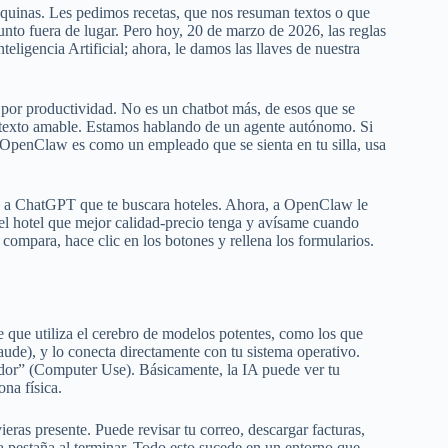
quinas. Les pedimos recetas, que nos resuman textos o que
unto fuera de lugar. Pero hoy, 20 de marzo de 2026, las reglas
ligencia Artificial; ahora, le damos las llaves de nuestra
por productividad. No es un chatbot más, de esos que se
 texto amable. Estamos hablando de un agente autónomo. Si
, OpenClaw es como un empleado que se sienta en tu silla, usa
as a ChatGPT que te buscara hoteles. Ahora, a OpenClaw le
 el hotel que mejor calidad-precio tenga y avísame cuando
 compara, hace clic en los botones y rellena los formularios.
que utiliza el cerebro de modelos potentes, como los que
ude), y lo conecta directamente con tu sistema operativo.
ador” (Computer Use). Básicamente, la IA puede ver tu
ona física.
ieras presente. Puede revisar tu correo, descargar facturas,
 la pestaña al terminar. Todo esto sucede en un entorno que