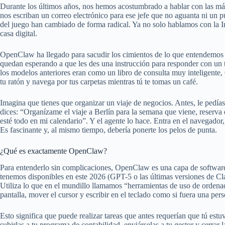
Durante los últimos años, nos hemos acostumbrado a hablar con las má
nos escriban un correo electrónico para ese jefe que no aguanta ni un p
del juego han cambiado de forma radical. Ya no solo hablamos con la Inte
casa digital.
OpenClaw ha llegado para sacudir los cimientos de lo que entendemos 
quedan esperando a que les des una instrucción para responder con un
los modelos anteriores eran como un libro de consulta muy inteligente
tu ratón y navega por tus carpetas mientras tú te tomas un café.
Imagina que tienes que organizar un viaje de negocios. Antes, le pedí
dices: “Organízame el viaje a Berlín para la semana que viene, reserva
esté todo en mi calendario”. Y el agente lo hace. Entra en el navegador,
Es fascinante y, al mismo tiempo, debería ponerte los pelos de punta.
¿Qué es exactamente OpenClaw?
Para entenderlo sin complicaciones, OpenClaw es una capa de software 
tenemos disponibles en este 2026 (GPT-5 o las últimas versiones de Cla
Utiliza lo que en el mundillo llamamos “herramientas de uso de orden
pantalla, mover el cursor y escribir en el teclado como si fuera una pers
Esto significa que puede realizar tareas que antes requerían que tú estuv
subirlas a tu programa de contabilidad, enviárselas a tu gestor y cerrar