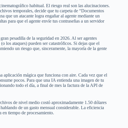
inematográfico habitual. El riesgo real son las alucinaciones.
archivos temporales, decide que tu carpeta de “Documentos
ina que un atacante logra engañar al agente mediante un
ultas para que el agente envíe tus contraseñas a un servidor
ran pesadilla de la seguridad en 2026. Al ser agentes
(o los ataques) pueden ser catastróficos. Si dejas que el
asumiendo un riesgo que, sinceramente, la mayoría de la gente
na aplicación mágica que funciona con aire. Cada vez que el
 consume pocos. Para que una IA entienda una imagen de tu
ionando todo el día, a final de mes la factura de la API de
archivos de nivel medio costó aproximadamente 1.50 dólares
s hablando de un gasto mensual considerable. La eficiencia
ga en tiempo de procesamiento.