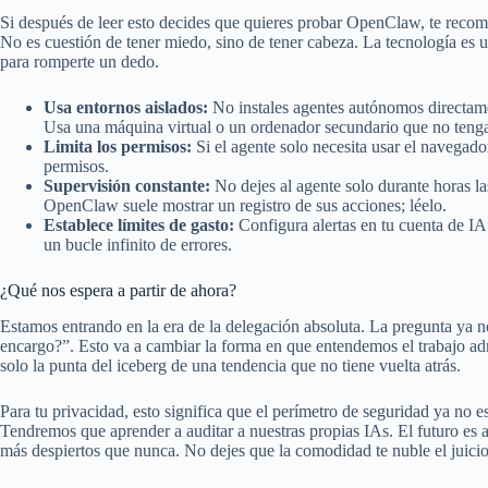
Si después de leer esto decides que quieres probar OpenClaw, te recom
No es cuestión de tener miedo, sino de tener cabeza. La tecnología es u
para romperte un dedo.
Usa entornos aislados:
No instales agentes autónomos directamen
Usa una máquina virtual o un ordenador secundario que no tenga 
Limita los permisos:
Si el agente solo necesita usar el navegado
permisos.
Supervisión constante:
No dejes al agente solo durante horas l
OpenClaw suele mostrar un registro de sus acciones; léelo.
Establece límites de gasto:
Configura alertas en tu cuenta de IA 
un bucle infinito de errores.
¿Qué nos espera a partir de ahora?
Estamos entrando en la era de la delegación absoluta. La pregunta ya n
encargo?”. Esto va a cambiar la forma en que entendemos el trabajo ad
solo la punta del iceberg de una tendencia que no tiene vuelta atrás.
Para tu privacidad, esto significa que el perímetro de seguridad ya no e
Tendremos que aprender a auditar a nuestras propias IAs. El futuro es 
más despiertos que nunca. No dejes que la comodidad te nuble el juicio