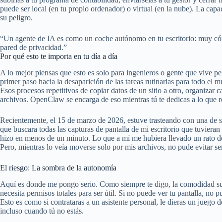
puede ser local (en tu propio ordenador) o virtual (en la nube). La capa
su peligro.
“Un agente de IA es como un coche autónomo en tu escritorio: muy cóm
pared de privacidad.”
Por qué esto te importa en tu día a día
A lo mejor piensas que esto es solo para ingenieros o gente que vive p
primer paso hacia la desaparición de las tareas rutinarias para todo el m
Esos procesos repetitivos de copiar datos de un sitio a otro, organizar 
archivos. OpenClaw se encarga de eso mientras tú te dedicas a lo que r
Recientemente, el 15 de marzo de 2026, estuve trasteando con una de s
que buscara todas las capturas de pantalla de mi escritorio que tuviera
hizo en menos de un minuto. Lo que a mí me hubiera llevado un rato de 
Pero, mientras lo veía moverse solo por mis archivos, no pude evitar se
El riesgo: La sombra de la autonomía
Aquí es donde me pongo serio. Como siempre te digo, la comodidad sue
necesita permisos totales para ser útil. Si no puede ver tu pantalla, no p
Esto es como si contrataras a un asistente personal, le dieras un juego de
incluso cuando tú no estás.