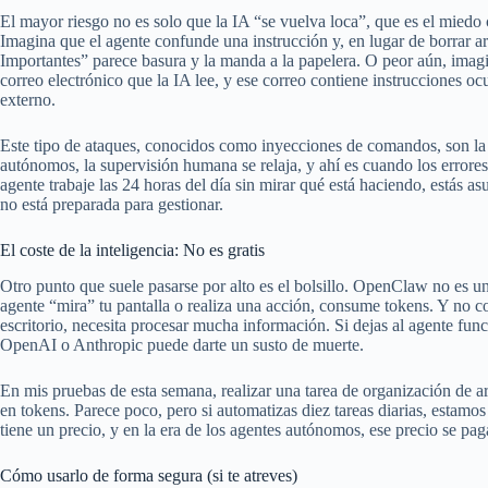
El mayor riesgo no es solo que la IA “se vuelva loca”, que es el miedo c
Imagina que el agente confunde una instrucción y, en lugar de borrar 
Importantes” parece basura y la manda a la papelera. O peor aún, imag
correo electrónico que la IA lee, y ese correo contiene instrucciones oc
externo.
Este tipo de ataques, conocidos como inyecciones de comandos, son la g
autónomos, la supervisión humana se relaja, y ahí es cuando los errores 
agente trabaje las 24 horas del día sin mirar qué está haciendo, estás 
no está preparada para gestionar.
El coste de la inteligencia: No es gratis
Otro punto que suele pasarse por alto es el bolsillo. OpenClaw no es u
agente “mira” tu pantalla o realiza una acción, consume tokens. Y no
escritorio, necesita procesar mucha información. Si dejas al agente func
OpenAI o Anthropic puede darte un susto de muerte.
En mis pruebas de esta semana, realizar una tarea de organización de 
en tokens. Parece poco, pero si automatizas diez tareas diarias, estamo
tiene un precio, y en la era de los agentes autónomos, ese precio se pa
Cómo usarlo de forma segura (si te atreves)