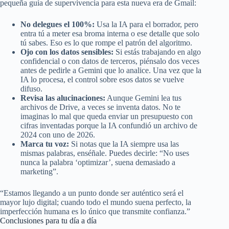
pequeña guía de supervivencia para esta nueva era de Gmail:
No delegues el 100%:
Usa la IA para el borrador, pero
entra tú a meter esa broma interna o ese detalle que solo
tú sabes. Eso es lo que rompe el patrón del algoritmo.
Ojo con los datos sensibles:
Si estás trabajando en algo
confidencial o con datos de terceros, piénsalo dos veces
antes de pedirle a Gemini que lo analice. Una vez que la
IA lo procesa, el control sobre esos datos se vuelve
difuso.
Revisa las alucinaciones:
Aunque Gemini lea tus
archivos de Drive, a veces se inventa datos. No te
imaginas lo mal que queda enviar un presupuesto con
cifras inventadas porque la IA confundió un archivo de
2024 con uno de 2026.
Marca tu voz:
Si notas que la IA siempre usa las
mismas palabras, enséñale. Puedes decirle: “No uses
nunca la palabra ‘optimizar’, suena demasiado a
marketing”.
“Estamos llegando a un punto donde ser auténtico será el
mayor lujo digital; cuando todo el mundo suena perfecto, la
imperfección humana es lo único que transmite confianza.”
Conclusiones para tu día a día