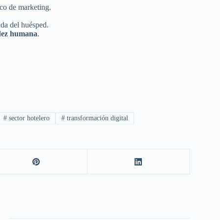
uco de marketing.
ida del huésped.
idez humana
.
#
sector hotelero
#
transformación digital