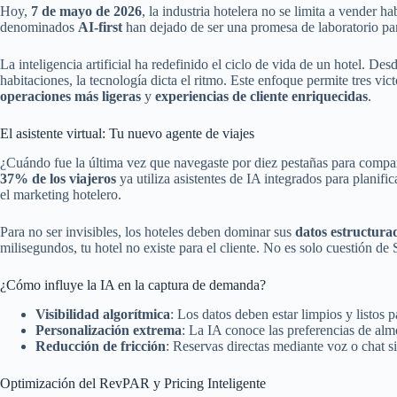
Hoy,
7 de mayo de 2026
, la industria hotelera no se limita a vender h
denominados
AI-first
han dejado de ser una promesa de laboratorio para
La inteligencia artificial ha redefinido el ciclo de vida de un hotel. De
habitaciones, la tecnología dicta el ritmo. Este enfoque permite tres vic
operaciones más ligeras
y
experiencias de cliente enriquecidas
.
El asistente virtual: Tu nuevo agente de viajes
¿Cuándo fue la última vez que navegaste por diez pestañas para compa
37% de los viajeros
ya utiliza asistentes de IA integrados para planifi
el marketing hotelero.
Para no ser invisibles, los hoteles deben dominar sus
datos estructura
milisegundos, tu hotel no existe para el cliente. No es solo cuestión de
¿Cómo influye la IA en la captura de demanda?
Visibilidad algorítmica
: Los datos deben estar limpios y listo
Personalización extrema
: La IA conoce las preferencias de alm
Reducción de fricción
: Reservas directas mediante voz o chat s
Optimización del RevPAR y Pricing Inteligente