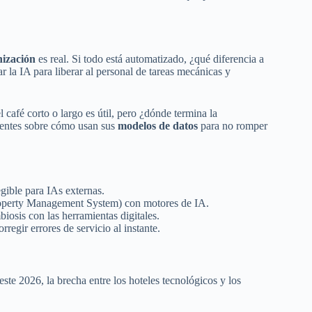
ización
es real. Si todo está automatizado, ¿qué diferencia a
r la IA para liberar al personal de tareas mecánicas y
l café corto o largo es útil, pero ¿dónde termina la
arentes sobre cómo usan sus
modelos de datos
para no romper
egible para IAs externas.
roperty Management System) con motores de IA.
iosis con las herramientas digitales.
rregir errores de servicio al instante.
ste 2026, la brecha entre los hoteles tecnológicos y los