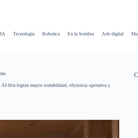
 IA
Tecnología
Robotica
En la Sombra
Arte digital
Mar
ero
C
s AI-first logran mayor rentabilidad, eficiencia operativa y