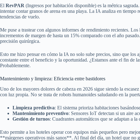
El
RevPAR
(Ingresos por habitación disponible) es la métrica sagrad
intentar contar granos de arena en una playa. La IA analiza en tiempo r
tendencias de vuelo.
Me puse a trastear con algunos informes de rendimiento recientes. Los
incrementos de margen de hasta un 15% comparado con el año pasado. 
precisión quirúrgica.
Esto me hizo pensar en cómo la IA no solo sube precios, sino que los aju
constante entre el beneficio y la oportunidad. ¿Estamos ante el fin de 
Probablemente.
Mantenimiento y limpieza: Eficiencia entre bastidores
Uno de los mayores dolores de cabeza en 2026 sigue siendo la escasez d
con luz propia. No se trata de robots humanoides saludando en la puert
Limpieza predictiva
: El sistema prioriza habitaciones basándose
Mantenimiento preventivo
: Sensores IoT detectan si un aire ac
Gestión de turnos
: Cuadrantes automáticos que se adaptan a la ca
Esto permite a los hoteles operar con equipos más pequeños pero mejor
**márgenes operativos más sanos**. Al final del día, un hotel que no 