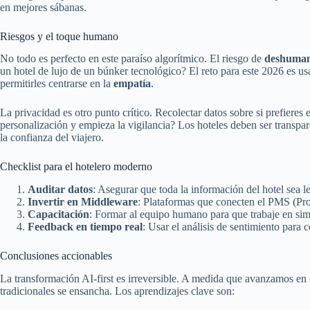
en mejores sábanas.
Riesgos y el toque humano
No todo es perfecto en este paraíso algorítmico. El riesgo de
deshuman
un hotel de lujo de un búnker tecnológico? El reto para este 2026 es usa
permitirles centrarse en la
empatía
.
La privacidad es otro punto crítico. Recolectar datos sobre si prefieres e
personalización y empieza la vigilancia? Los hoteles deben ser transp
la confianza del viajero.
Checklist para el hotelero moderno
Auditar datos
: Asegurar que toda la información del hotel sea l
Invertir en Middleware
: Plataformas que conecten el PMS (P
Capacitación
: Formar al equipo humano para que trabaje en simb
Feedback en tiempo real
: Usar el análisis de sentimiento para co
Conclusiones accionables
La transformación AI-first es irreversible. A medida que avanzamos en e
tradicionales se ensancha. Los aprendizajes clave son: