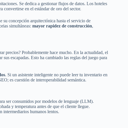
abitaciones. Se dedica a gestionar flujos de datos. Los hoteles
 convertirse en el estándar de oro del sector.
sde su concepción arquitectónica hasta el servicio de
torias simultáneas:
mayor rapidez de construcción
,
rar precios? Probablemente hace mucho. En la actualidad, el
car sus escapadas. Esto ha cambiado las reglas del juego para
dos
. Si un asistente inteligente no puede leer tu inventario en
 SEO; es cuestión de interoperabilidad semántica.
s para ser consumidos por modelos de lenguaje (LLM).
ohada y temperatura antes de que el cliente llegue.
in intermediarios humanos lentos.