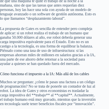
de que una máquina te quite el trabajo de la noche a la
mañana, sino de que las tareas que antes requerían diez
personas, hoy las hace una sola con ayuda de un modelo de
lenguaje avanzado o un software de gestión autónoma. Esto es
lo que llamamos “desplazamiento laboral”.
La propuesta de Gates es sencilla de entender pero compleja
de aplicar: si un robot realiza el trabajo de un humano que
ganaba 50.000 dólares al año, ese robot debería generar una
carga impositiva equivalente para el Estado. Esto no es un
castigo a la tecnología, es una forma de equilibrar la balanza.
Piénsalo como una tasa de uso de infraestructura: si las
empresas ahorran miles de millones en salarios gracias a la IA,
una parte de ese ahorro debe retornar a la sociedad para
ayudar a quienes se han quedado fuera del mercado.
Cómo funciona el impuesto a la IA: Más allá de los cables
Muchos se preguntan: ¿cómo le pasas una factura a un código
de programación? No se trata de ponerle un contador de luz al
robot. La idea de Gates y otros economistas es trasladar la
carga impositiva del **trabajo** al **capital**. Actualmente,
el trabajo humano está muy gravado, mientras que la inversión
en tecnología suele tener beneficios fiscales por “innovación”.