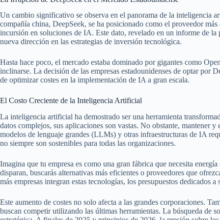
Un cambio significativo se observa en el panorama de la inteligencia art
compañía china, DeepSeek, se ha posicionado como el proveedor más 
incursión en soluciones de IA. Este dato, revelado en un informe de l
nueva dirección en las estrategias de inversión tecnológica.
Hasta hace poco, el mercado estaba dominado por gigantes como Open
inclinarse. La decisión de las empresas estadounidenses de optar por 
de optimizar costes en la implementación de IA a gran escala.
El Costo Creciente de la Inteligencia Artificial
La inteligencia artificial ha demostrado ser una herramienta transforma
datos complejos, sus aplicaciones son vastas. No obstante, mantener y 
modelos de lenguaje grandes (LLMs) y otras infraestructuras de IA re
no siempre son sostenibles para todas las organizaciones.
Imagina que tu empresa es como una gran fábrica que necesita energía co
disparan, buscarás alternativas más eficientes o proveedores que ofrez
más empresas integran estas tecnologías, los presupuestos dedicados a s
Este aumento de costes no solo afecta a las grandes corporaciones. Ta
buscan competir utilizando las últimas herramientas. La búsqueda de so
estratégica. A finales de 2025 y principios de 2026, la presión sobre lo