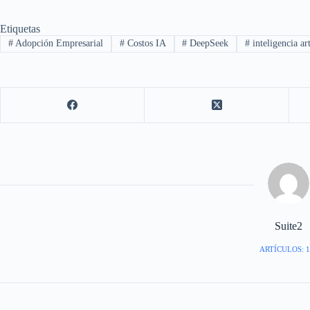
Etiquetas
#
Adopción Empresarial
#
Costos IA
#
DeepSeek
#
inteligencia art
Suite2
ARTÍCULOS: 1