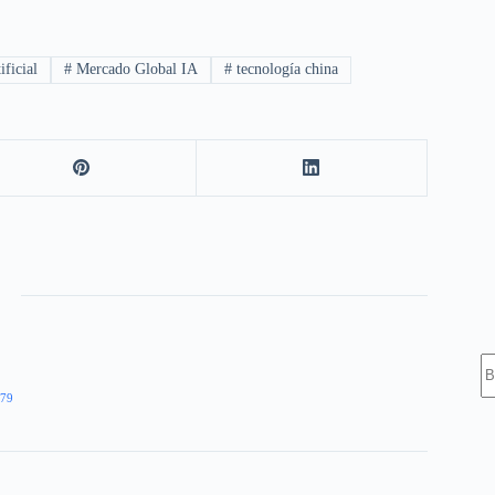
ificial
#
Mercado Global IA
#
tecnología china
S
79