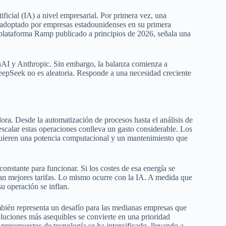
ificial (IA) a nivel empresarial. Por primera vez, una
adoptado por empresas estadounidenses en su primera
a plataforma Ramp publicado a principios de 2026, señala una
AI y Anthropic. Sin embargo, la balanza comienza a
DeepSeek no es aleatoria. Responde a una necesidad creciente
dora. Desde la automatización de procesos hasta el análisis de
escalar estas operaciones conlleva un gasto considerable. Los
quieren una potencia computacional y un mantenimiento que
nstante para funcionar. Si los costes de esa energía se
can mejores tarifas. Lo mismo ocurre con la IA. A medida que
u operación se inflan.
mbién representa un desafío para las medianas empresas que
luciones más asequibles se convierte en una prioridad
s presupuestos de tecnología se ha intensificado, llevando a