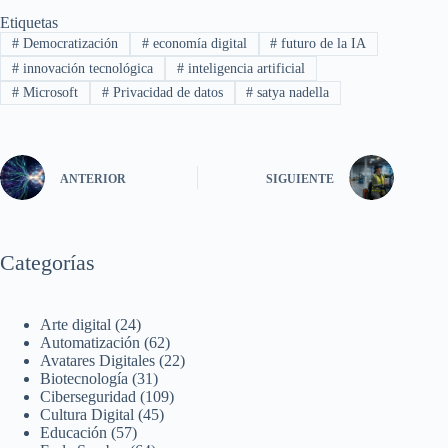
Etiquetas
#
Democratización
#
economía digital
#
futuro de la IA
#
innovación tecnológica
#
inteligencia artificial
#
Microsoft
#
Privacidad de datos
#
satya nadella
ANTERIOR
SIGUIENTE
Categorías
Arte digital
(24)
Automatización
(62)
Avatares Digitales
(22)
Biotecnología
(31)
Ciberseguridad
(109)
Cultura Digital
(45)
Educación
(57)