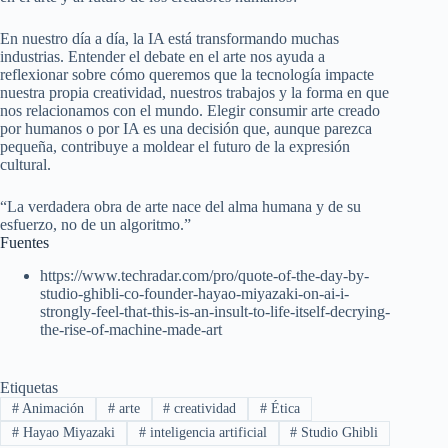
En nuestro día a día, la IA está transformando muchas
industrias. Entender el debate en el arte nos ayuda a
reflexionar sobre cómo queremos que la tecnología impacte
nuestra propia creatividad, nuestros trabajos y la forma en que
nos relacionamos con el mundo. Elegir consumir arte creado
por humanos o por IA es una decisión que, aunque parezca
pequeña, contribuye a moldear el futuro de la expresión
cultural.
“La verdadera obra de arte nace del alma humana y de su
esfuerzo, no de un algoritmo.”
Fuentes
https://www.techradar.com/pro/quote-of-the-day-by-
studio-ghibli-co-founder-hayao-miyazaki-on-ai-i-
strongly-feel-that-this-is-an-insult-to-life-itself-decrying-
the-rise-of-machine-made-art
Etiquetas
#
Animación
#
arte
#
creatividad
#
Ética
#
Hayao Miyazaki
#
inteligencia artificial
#
Studio Ghibli