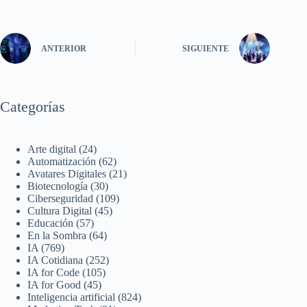
ANTERIOR
SIGUIENTE
Categorías
Arte digital
(24)
Automatización
(62)
Avatares Digitales
(21)
Biotecnología
(30)
Ciberseguridad
(109)
Cultura Digital
(45)
Educación
(57)
En la Sombra
(64)
IA
(769)
IA Cotidiana
(252)
IA for Code
(105)
IA for Good
(45)
Inteligencia artificial
(824)