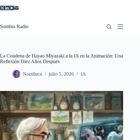
Saltar
al
contenido
Sombra Radio
La Condena de Hayao Miyazaki a la IA en la Animación: Una
Reflexión Diez Años Después
Noctiluca
julio 5, 2026
IA