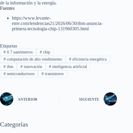
de la información y la energía.
Fuentes
https://www.levante-
emv.com/tendencias21/2026/06/30/ibm-anuncia-
primera-tecnologia-chip-131960305.html
Etiquetas
#
0.7 nanómetros
#
chip
#
computación de alto rendimiento
#
eficiencia energética
#
ibm
#
innovación
#
inteligencia artificial
#
semiconductores
#
transistores
ANTERIOR
SIGUIENTE
Categorías