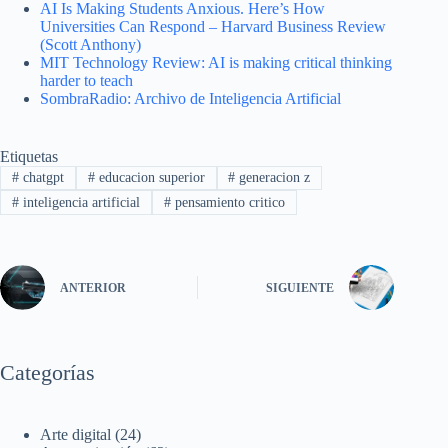
AI Is Making Students Anxious. Here’s How
Universities Can Respond – Harvard Business Review
(Scott Anthony)
MIT Technology Review: AI is making critical thinking
harder to teach
SombraRadio: Archivo de Inteligencia Artificial
Etiquetas
#
chatgpt
#
educacion superior
#
generacion z
#
inteligencia artificial
#
pensamiento critico
ANTERIOR
SIGUIENTE
Categorías
Arte digital
(24)