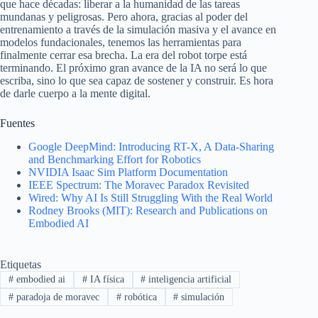
que hace décadas: liberar a la humanidad de las tareas
mundanas y peligrosas. Pero ahora, gracias al poder del
entrenamiento a través de la simulación masiva y el avance en
modelos fundacionales, tenemos las herramientas para
finalmente cerrar esa brecha. La era del robot torpe está
terminando. El próximo gran avance de la IA no será lo que
escriba, sino lo que sea capaz de sostener y construir. Es hora
de darle cuerpo a la mente digital.
Fuentes
Google DeepMind: Introducing RT-X, A Data-Sharing
and Benchmarking Effort for Robotics
NVIDIA Isaac Sim Platform Documentation
IEEE Spectrum: The Moravec Paradox Revisited
Wired: Why AI Is Still Struggling With the Real World
Rodney Brooks (MIT): Research and Publications on
Embodied AI
Etiquetas
#
embodied ai
#
IA física
#
inteligencia artificial
#
paradoja de moravec
#
robótica
#
simulación