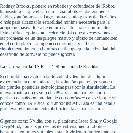
Rodney Brooks, pionero en robótica y cofundador de iRobot,
ha insistido en que el camino hacia robots verdaderamente
fiables y autónomos es largo, proyectando plazos de diez años
o más para alcanzar la estabilidad mínima necesaria para la
adopción masiva fuera de entornos industriales controlados.
Esto enfría el optimismo aceleracionista que a veces vemos en
las promesas de un despliegue masivo y rápido de humanoides
en el corto plazo. La ingeniería mecánica y la física
simplemente imponen barreras de tiempo que la velocidad del
desarrollo de software no puede ignorar.
La Carrera por la ‘IA Física’: Simulacros de Realidad
Si el problema reside en la dificultad y lentitud de adquirir
experiencia en el mundo real, la solución que hoy persiguen
las grandes potencias tecnológicas pasa por la
simulación
. La
nueva frontera no es solo el
software
, sino la integración
perfecta de
software
inteligente con
hardware
capaz: lo que se
conoce como ‘IA Física’ o ‘Embodied AI’. Esta es una batalla
por llevar el conocimiento abstracto a la acción concreta.
Gigantes como Nvidia, con su plataforma Isaac Sim, y Google
DeepMind, con sus proyectos de entrenamiento robótico
basado en entornos virtuales, están invirtiendo fuertemente en