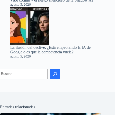
Vibe coding y el riesgo silencioso de la Shadow AI
agosto 5, 2026
La ilusión del declive: ¿Está empeorando la IA de
Google o es que la competencia vuela?
agosto 5, 2026
Search
Entradas relacionadas