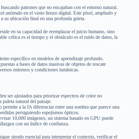
e, buscando patrones que no encajaban con el entorno natural.
el anómalo en el vasto lienzo digital. Este píxel, ampliado y
s a su ubicación final en una profunda grieta.
o reside en su capacidad de reemplazar el juicio humano, sino
 crítica es el tiempo y el obstáculo es el ruido de datos, la
amiento específico en modelos de aprendizaje profundo.
estas a bases de datos masivas de objetos de rescate
iversos entornos y condiciones lumínicas.
n ser ajustados para priorizar espectros de color no
 paleta natural del paisaje.
 permite a la IA diferenciar entre una sombra que parece una
perdidas persiguiendo espejismos ópticos.
revisar 10,000 imágenes, un sistema basado en GPU puede
hallazgos con un índice de confianza.
igue siendo esencial para interpretar el contexto, verificar el