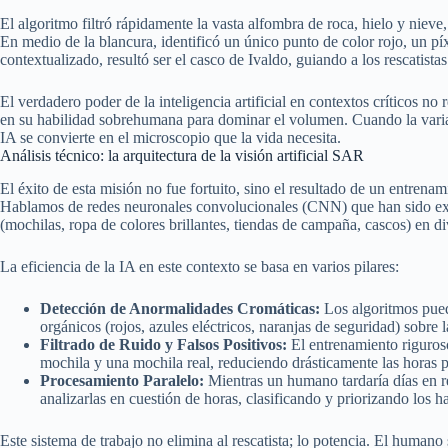
El algoritmo filtró rápidamente la vasta alfombra de roca, hielo y niev
En medio de la blancura, identificó un único punto de color rojo, un píx
contextualizado, resultó ser el casco de Ivaldo, guiando a los rescatista
El verdadero poder de la inteligencia artificial en contextos críticos n
en su habilidad sobrehumana para dominar el volumen. Cuando la variable
IA se convierte en el microscopio que la vida necesita.
Análisis técnico: la arquitectura de la visión artificial SAR
El éxito de esta misión no fue fortuito, sino el resultado de un entren
Hablamos de redes neuronales convolucionales (CNN) que han sido expu
(mochilas, ropa de colores brillantes, tiendas de campaña, cascos) en d
La eficiencia de la IA en este contexto se basa en varios pilares:
Detección de Anormalidades Cromáticas:
Los algoritmos puede
orgánicos (rojos, azules eléctricos, naranjas de seguridad) sobre la
Filtrado de Ruido y Falsos Positivos:
El entrenamiento riguroso
mochila y una mochila real, reduciendo drásticamente las horas 
Procesamiento Paralelo:
Mientras un humano tardaría días en 
analizarlas en cuestión de horas, clasificando y priorizando los 
Este sistema de trabajo no elimina al rescatista; lo potencia. El humano s