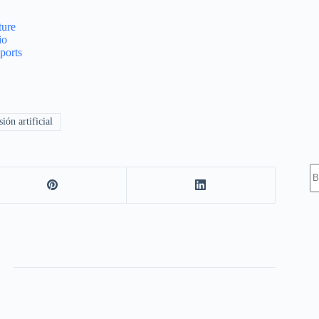
ture
io
ports
ión artificial
S