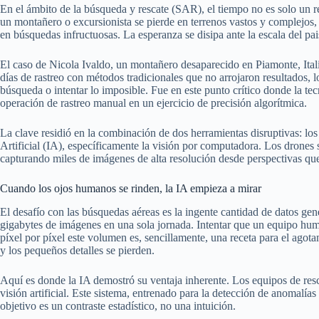
En el ámbito de la búsqueda y rescate (SAR), el tiempo no es solo un re
un montañero o excursionista se pierde en terrenos vastos y complejos,
en búsquedas infructuosas. La esperanza se disipa ante la escala del pai
El caso de Nicola Ivaldo, un montañero desaparecido en Piamonte, Italia
días de rastreo con métodos tradicionales que no arrojaron resultados, l
búsqueda o intentar lo imposible. Fue en este punto crítico donde la t
operación de rastreo manual en un ejercicio de precisión algorítmica.
La clave residió en la combinación de dos herramientas disruptivas: los 
Artificial (IA), específicamente la visión por computadora. Los drones 
capturando miles de imágenes de alta resolución desde perspectivas que 
Cuando los ojos humanos se rinden, la IA empieza a mirar
El desafío con las búsquedas aéreas es la ingente cantidad de datos g
gigabytes de imágenes en una sola jornada. Intentar que un equipo h
píxel por píxel este volumen es, sencillamente, una receta para el agota
y los pequeños detalles se pierden.
Aquí es donde la IA demostró su ventaja inherente. Los equipos de resca
visión artificial. Este sistema, entrenado para la detección de anomalías 
objetivo es un contraste estadístico, no una intuición.