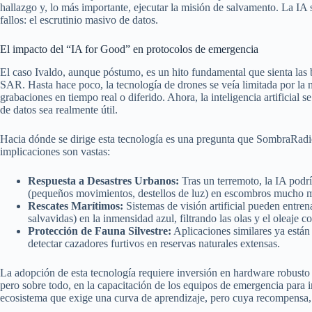
hallazgo y, lo más importante, ejecutar la misión de salvamento. La IA 
fallos: el escrutinio masivo de datos.
El impacto del “IA for Good” en protocolos de emergencia
El caso Ivaldo, aunque póstumo, es un hito fundamental que sienta las 
SAR. Hasta hace poco, la tecnología de drones se veía limitada por la
grabaciones en tiempo real o diferido. Ahora, la inteligencia artificial 
de datos sea realmente útil.
Hacia dónde se dirige esta tecnología es una pregunta que SombraRadio
implicaciones son vastas:
Respuesta a Desastres Urbanos:
Tras un terremoto, la IA podr
(pequeños movimientos, destellos de luz) en escombros mucho más
Rescates Marítimos:
Sistemas de visión artificial pueden entren
salvavidas) en la inmensidad azul, filtrando las olas y el oleaje 
Protección de Fauna Silvestre:
Aplicaciones similares ya están
detectar cazadores furtivos en reservas naturales extensas.
La adopción de esta tecnología requiere inversión en hardware robusto (
pero sobre todo, en la capacitación de los equipos de emergencia para in
ecosistema que exige una curva de aprendizaje, pero cuya recompensa, e