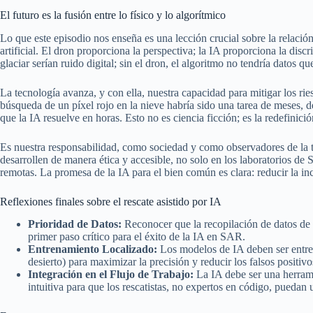
El futuro es la fusión entre lo físico y lo algorítmico
Lo que este episodio nos enseña es una lección crucial sobre la relación 
artificial. El dron proporciona la perspectiva; la IA proporciona la discr
glaciar serían ruido digital; sin el dron, el algoritmo no tendría datos qu
La tecnología avanza, y con ella, nuestra capacidad para mitigar los rie
búsqueda de un píxel rojo en la nieve habría sido una tarea de meses, 
que la IA resuelve en horas. Esto no es ciencia ficción; es la redefinic
Es nuestra responsabilidad, como sociedad y como observadores de la t
desarrollen de manera ética y accesible, no solo en los laboratorios de S
remotas. La promesa de la IA para el bien común es clara: reducir la 
Reflexiones finales sobre el rescate asistido por IA
Prioridad de Datos:
Reconocer que la recopilación de datos de 
primer paso crítico para el éxito de la IA en SAR.
Entrenamiento Localizado:
Los modelos de IA deben ser entrena
desierto) para maximizar la precisión y reducir los falsos positi
Integración en el Flujo de Trabajo:
La IA debe ser una herrami
intuitiva para que los rescatistas, no expertos en código, puedan u