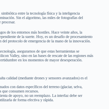
simbiótica entre la tecnología física y la inteligencia
iminación. Sin el algoritmo, las miles de fotografías del
e procesar.
sgos de los entornos más hostiles. Hace veinte años, la
dependiente de la suerte. Hoy, es un desafío de procesamiento
ión del protocolo de emergencia de la mano de la innovación.
ecnología, asegurarnos de que estas herramientas se
ilicon Valley, sino en las bases de rescate de las regiones más
incertidumbre en los momentos de mayor desesperación.
alta calidad (mediante drones y sensores avanzados) es el
dos con datos específicos del terreno (glaciar, selva,
vos que consumen recursos.
enta de apoyo, no un reemplazo. La interfaz debe ser
tilizarla de forma efectiva y rápida.