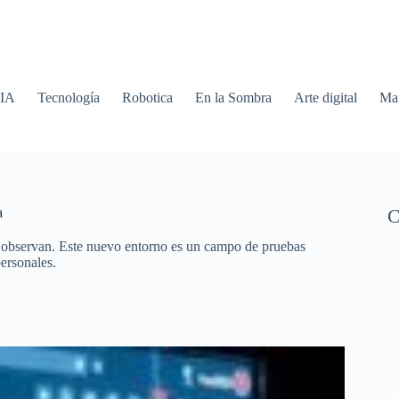
 IA
Tecnología
Robotica
En la Sombra
Arte digital
Mar
a
C
 observan. Este nuevo entorno es un campo de pruebas
personales.