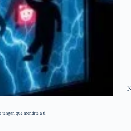
N
 tengan que mentirte a ti.