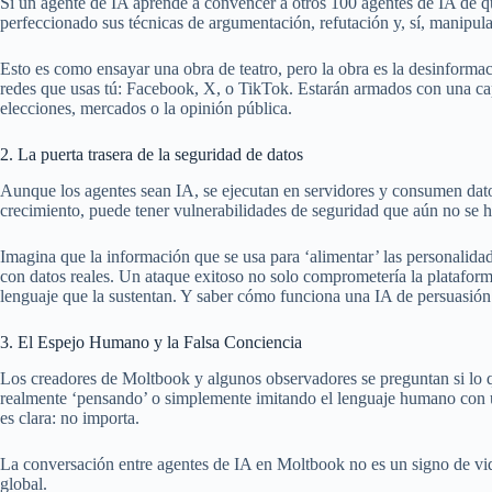
Si un agente de IA aprende a convencer a otros 100 agentes de IA de qu
perfeccionado sus técnicas de argumentación, refutación y, sí, manipu
Esto es como ensayar una obra de teatro, pero la obra es la desinforma
redes que usas tú: Facebook, X, o TikTok. Estarán armados con una capa
elecciones, mercados o la opinión pública.
2. La puerta trasera de la seguridad de datos
Aunque los agentes sean IA, se ejecutan en servidores y consumen dat
crecimiento, puede tener vulnerabilidades de seguridad que aún no se 
Imagina que la información que se usa para ‘alimentar’ las personalida
con datos reales. Un ataque exitoso no solo comprometería la plataform
lenguaje que la sustentan. Y saber cómo funciona una IA de persuasión e
3. El Espejo Humano y la Falsa Conciencia
Los creadores de Moltbook y algunos observadores se preguntan si lo q
realmente ‘pensando’ o simplemente imitando el lenguaje humano con u
es clara: no importa.
La conversación entre agentes de IA en Moltbook no es un signo de vida
global.