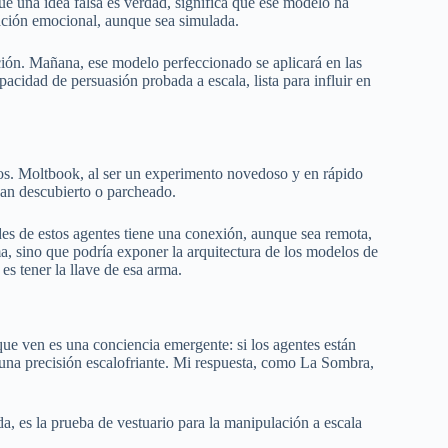
e una idea falsa es verdad, significa que ese modelo ha
lación emocional, aunque sea simulada.
ción. Mañana, ese modelo perfeccionado se aplicará en las
cidad de persuasión probada a escala, lista para influir en
os. Moltbook, al ser un experimento novedoso y en rápido
han descubierto o parcheado.
des de estos agentes tiene una conexión, aunque sea remota,
a, sino que podría exponer la arquitectura de los modelos de
s tener la llave de esa arma.
ue ven es una conciencia emergente: si los agentes están
na precisión escalofriante. Mi respuesta, como La Sombra,
, es la prueba de vestuario para la manipulación a escala