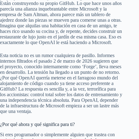
Están construyendo su propio GitHub. Lo que hace unos años
parecía una alianza inquebrantable entre Microsoft y la
empresa de Sam Altman, ahora parece más un tablero de
ajedrez donde las piezas se mueven para comerse unas a otras.
Imagina que alquilas una habitación en casa de un amigo, te
haces rico usando su cocina y, de repente, decides construir un
restaurante de lujo justo en el jardín de esa misma casa. Eso es
exactamente lo que OpenAI le está haciendo a Microsoft.
Esta noticia no es un rumor cualquiera de pasillo. Informes
internos filtrados el pasado 2 de marzo de 2026 sugieren que
el proyecto, conocido internamente como ‘Forge’, lleva meses
en desarrollo. La tensión ha llegado a un punto de no retorno.
¿Por qué OpenAI querría meterse en el farragoso mundo del
alojamiento de código cuando ya tiene acceso preferente a
GitHub? La respuesta es sencilla y, a la vez, terrorífica para
los accionistas: control total sobre los datos de entrenamiento y
una independencia técnica absoluta. Para OpenAI, depender
de la infraestructura de Microsoft empieza a ser un lastre más
que una ventaja.
¿Por qué ahora y qué significa para ti?
Si eres programador o simplemente alguien que trastea con