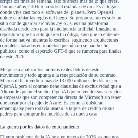
scripts los fines de semana, esto te afecta más de lo que crees.
Durante años, GitHub ha sido el estándar de oro. Es el lugar
donde vive casi todo el software del planeta. Pero OpenAI
quiere cambiar las reglas del juego. Su propuesta no es solo un
sitio donde guardar archivos .py o .js; es una plataforma
diseñada desde cero para la inteligencia artificial. Imagina un
repositorio que no solo guarda tu código, sino que lo entiende
de forma nativa mientras lo escribes, sugiriendo arquitecturas
completas basadas en modelos que aún no se han hecho
públicos, como el esperado GPT-6 que se rumorea para finales
de este 2026.
Me puse a analizar los motivos reales detrás de este
movimiento y todo apunta a la renegociación de su contrato.
Microsoft ha invertido más de 13.000 millones de dólares en
OpenAI, pero el contrato tiene cláusulas de exclusividad que a
Altman le quitan el sueño. OpenAI quiere vender sus servicios
a empresas que son competencia directa de Microsoft sin tener
que pasar por el peaje de Azure. Es como si quisieran
emanciparse pero todavía usaran la tarjeta de crédito de sus
padres para comprar los muebles de su nueva casa.
La guerra por los datos de entrenamiento
El gran problema de la IA hoy, en marzo de 2026, es que nos