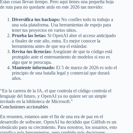
Estas cosas llevan tiempo. Pero aquí tienes una pequeña hoja
de ruta para no quedarte atrás en este 2026 tan movido:
Diversifica tus backups:
No confíes todo tu trabajo a
una sola plataforma. Usa herramientas de espejo para
tener tus proyectos en varios sitios.
Prueba las betas:
Si OpenAI abre el acceso anticipado
a finales de este año, entra. Es mejor conocer la
herramienta antes de que sea el estándar.
Revisa tus licencias:
Asegúrate de que tu código está
protegido ante el entrenamiento de modelos si eso es
algo que te preocupa.
Mantente informado:
El 5 de marzo de 2026 es solo el
principio de una batalla legal y comercial que durará
años.
“En la carrera de la IA, el que controla el código controla el
lenguaje del futuro, y OpenAI ya no quiere ser un simple
invitado en la biblioteca de Microsoft.”
Conclusiones accionables
En resumen, estamos ante el fin de una era de paz en el
desarrollo de software. OpenAI ha decidido que GitHub es un
obstáculo para su crecimiento. Para nosotros, los usuarios, esto
significa más herramientas, pero también más decisiones