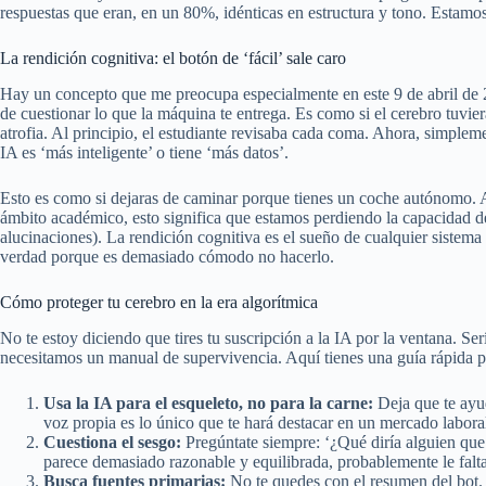
respuestas que eran, en un 80%, idénticas en estructura y tono. Estamos
La rendición cognitiva: el botón de ‘fácil’ sale caro
Hay un concepto que me preocupa especialmente en este 9 de abril de 2
de cuestionar lo que la máquina te entrega. Es como si el cerebro tuviera
atrofia. Al principio, el estudiante revisaba cada coma. Ahora, simplem
IA es ‘más inteligente’ o tiene ‘más datos’.
Esto es como si dejaras de caminar porque tienes un coche autónomo. Al 
ámbito académico, esto significa que estamos perdiendo la capacidad de
alucinaciones). La rendición cognitiva es el sueño de cualquier sistema
verdad porque es demasiado cómodo no hacerlo.
Cómo proteger tu cerebro en la era algorítmica
No te estoy diciendo que tires tu suscripción a la IA por la ventana. Ser
necesitamos un manual de supervivencia. Aquí tienes una guía rápida par
Usa la IA para el esqueleto, no para la carne:
Deja que te ayud
voz propia es lo único que te hará destacar en un mercado labora
Cuestiona el sesgo:
Pregúntate siempre: ‘¿Qué diría alguien que 
parece demasiado razonable y equilibrada, probablemente le falta
Busca fuentes primarias:
No te quedes con el resumen del bot. Ve