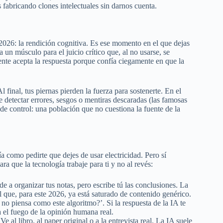
 fabricando clones intelectuales sin darnos cuenta.
026: la rendición cognitiva. Es ese momento en el que dejas
 un músculo para el juicio crítico que, al no usarse, se
ente acepta la respuesta porque confía ciegamente en que la
final, tus piernas pierden la fuerza para sostenerte. En el
 detectar errores, sesgos o mentiras descaradas (las famosas
 de control: una población que no cuestiona la fuente de la
ía como pedirte que dejes de usar electricidad. Pero sí
a que la tecnología trabaje para ti y no al revés:
e a organizar tus notas, pero escribe tú las conclusiones. La
l que, para este 2026, ya está saturado de contenido genérico.
no piensa como este algoritmo?’. Si la respuesta de la IA te
 el fuego de la opinión humana real.
 al libro, al paper original o a la entrevista real. La IA suele