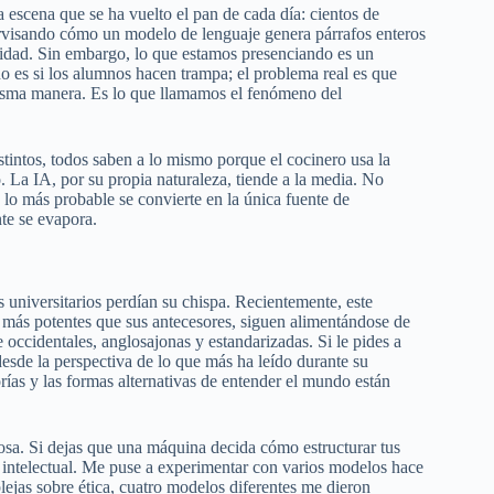
a escena que se ha vuelto el pan de cada día: cientos de
upervisando cómo un modelo de lenguaje genera párrafos enteros
vidad. Sin embargo, lo que estamos presenciando es un
no es si los alumnos hacen trampa; el problema real es que
misma manera. Es lo que llamamos el fenómeno del
stintos, todos saben a lo mismo porque el cocinero usa la
. La IA, por su propia naturaleza, tiende a la media. No
 lo más probable se convierte en la única fuente de
te se evapora.
universitarios perdían su chispa. Recientemente, este
más potentes que sus antecesores, siguen alimentándose de
ccidentales, anglosajonas y estandarizadas. Si le pides a
desde la perspectiva de lo que más ha leído durante su
rías y las formas alternativas de entender el mundo están
grosa. Si dejas que una máquina decida cómo estructurar tus
 intelectual. Me puse a experimentar con varios modelos hace
lejas sobre ética, cuatro modelos diferentes me dieron