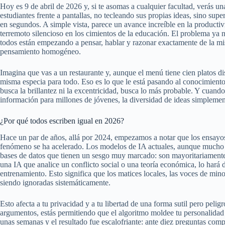
Hoy es 9 de abril de 2026 y, si te asomas a cualquier facultad, verás un
estudiantes frente a pantallas, no tecleando sus propias ideas, sino s
en segundos. A simple vista, parece un avance increíble en la producti
terremoto silencioso en los cimientos de la educación. El problema ya 
todos están empezando a pensar, hablar y razonar exactamente de la 
pensamiento homogéneo.
Imagina que vas a un restaurante y, aunque el menú tiene cien platos di
misma especia para todo. Eso es lo que le está pasando al conocimiento
busca la brillantez ni la excentricidad, busca lo más probable. Y cuando
información para millones de jóvenes, la diversidad de ideas simplemen
¿Por qué todos escriben igual en 2026?
Hace un par de años, allá por 2024, empezamos a notar que los ensayos 
fenómeno se ha acelerado. Los modelos de IA actuales, aunque mucho 
bases de datos que tienen un sesgo muy marcado: son mayoritariamente o
una IA que analice un conflicto social o una teoría económica, lo hará 
entrenamiento. Esto significa que los matices locales, las voces de mino
siendo ignoradas sistemáticamente.
Esto afecta a tu privacidad y a tu libertad de una forma sutil pero peli
argumentos, estás permitiendo que el algoritmo moldee tu personalidad
unas semanas y el resultado fue escalofriante: ante diez preguntas comp