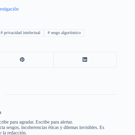
estigación
#
privacidad intelectual
#
sesgo algorítmico
a
ribe para agradar. Escribe para alertar.
a sesgos, incoherencias éticas y dilemas invisibles. Es
e la redacción.