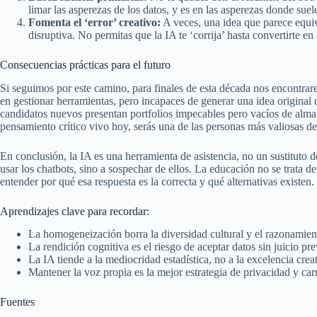
limar las asperezas de los datos, y es en las asperezas donde suele
Fomenta el ‘error’ creativo:
A veces, una idea que parece equiv
disruptiva. No permitas que la IA te ‘corrija’ hasta convertirte e
Consecuencias prácticas para el futuro
Si seguimos por este camino, para finales de esta década nos encontra
en gestionar herramientas, pero incapaces de generar una idea original
candidatos nuevos presentan portfolios impecables pero vacíos de alma.
pensamiento crítico vivo hoy, serás una de las personas más valiosas del
En conclusión, la IA es una herramienta de asistencia, no un sustituto 
usar los chatbots, sino a sospechar de ellos. La educación no se trata de
entender por qué esa respuesta es la correcta y qué alternativas existen.
Aprendizajes clave para recordar:
La homogeneización borra la diversidad cultural y el razonamient
La rendición cognitiva es el riesgo de aceptar datos sin juicio pre
La IA tiende a la mediocridad estadística, no a la excelencia creat
Mantener la voz propia es la mejor estrategia de privacidad y car
Fuentes