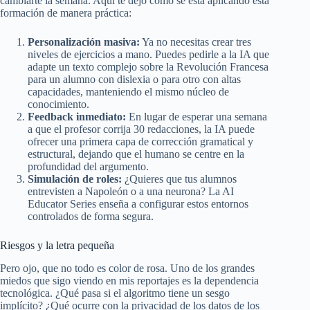
cambiarte la semana. Aquí te dejo cómo se está aplicando esta
formación de manera práctica:
Personalización masiva:
Ya no necesitas crear tres
niveles de ejercicios a mano. Puedes pedirle a la IA que
adapte un texto complejo sobre la Revolución Francesa
para un alumno con dislexia o para otro con altas
capacidades, manteniendo el mismo núcleo de
conocimiento.
Feedback inmediato:
En lugar de esperar una semana
a que el profesor corrija 30 redacciones, la IA puede
ofrecer una primera capa de corrección gramatical y
estructural, dejando que el humano se centre en la
profundidad del argumento.
Simulación de roles:
¿Quieres que tus alumnos
entrevisten a Napoleón o a una neurona? La AI
Educator Series enseña a configurar estos entornos
controlados de forma segura.
Riesgos y la letra pequeña
Pero ojo, que no todo es color de rosa. Uno de los grandes
miedos que sigo viendo en mis reportajes es la dependencia
tecnológica. ¿Qué pasa si el algoritmo tiene un sesgo
implícito? ¿Qué ocurre con la privacidad de los datos de los