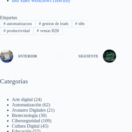
n8n Sales Workflows Directory
Etiquetas
#
automatizacion
#
gestion de leads
#
n8n
#
productividad
#
ventas B2B
ANTERIOR
SIGUIENTE
Categorías
Arte digital
(24)
Automatización
(62)
Avatares Digitales
(21)
Biotecnología
(30)
Ciberseguridad
(109)
Cultura Digital
(45)
Educación
(57)