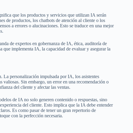
nifica que los productos y servicios que utilizan IA serán
s de productos, los chatbots de atención al cliente o los
nsos a errores o alucinaciones. Esto se traduce en una mejor
s.
anda de expertos en gobernanza de IA, ética, auditoría de
sa que implementa IA, la capacidad de evaluar y asegurar la
n. La personalización impulsada por IA, los asistentes
tas valiosas. Sin embargo, un error en una recomendación o
ianza del cliente y afectar las ventas.
delos de IA no solo generen contenido o respuestas, sino
experiencia del cliente. Esto implica que la IA debe entender
 claros. Es como pasar de tener un gran repertorio de
toque con la perfección necesaria.