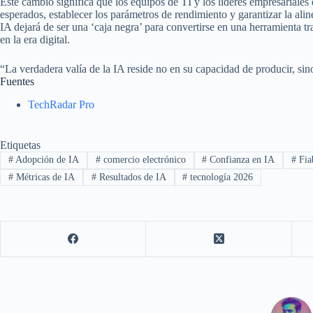
Este cambio significa que los equipos de TI y los líderes empresariales
esperados, establecer los parámetros de rendimiento y garantizar la alin
IA dejará de ser una ‘caja negra’ para convertirse en una herramienta t
en la era digital.
“La verdadera valía de la IA reside no en su capacidad de producir, sino 
Fuentes
TechRadar Pro
Etiquetas
#
Adopción de IA
#
comercio electrónico
#
Confianza en IA
#
Fia
#
Métricas de IA
#
Resultados de IA
#
tecnología 2026