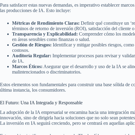
Para satisfacer estas nuevas demandas, es imperativo establecer marcos
las producciones de IA. Esto incluye:
Métricas de Rendimiento Claras:
Definir qué constituye un ‘re
términos de retorno de inversión (ROI), satisfacción del cliente o
Transparencia y Explicabilidad:
Comprender cómo los modelos 
en áreas sensibles como finanzas o salud.
Gestión de Riesgos:
Identificar y mitigar posibles riesgos, como
costosos.
Auditoría Regular:
Implementar procesos para revisar y validar
de IA.
Marcos Éticos:
Asegurar que el desarrollo y uso de la IA se alin
malintencionados o discriminatorios.
Estos elementos son fundamentales para construir una base sólida de co
última instancia, los consumidores.
El Futuro: Una IA Integrada y Responsable
La adopción de la IA empresarial se encamina hacia una integración más
innovación, sino de dirigirla hacia soluciones que no solo sean potente
La inversión en IA seguirá creciendo, pero se centrará en aquellas apl