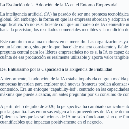
La Evolución de la Adopción de la IA en el Entorno Empresarial
La inteligencia artificial (IA) ha pasado de ser una promesa tecnológic
global. Sin embargo, la forma en que las empresas abordan y adoptan 
significativa. Ya no es suficiente con que un modelo de IA demuestre u
hacia la precisión, los resultados comerciales medibles y la rendición d
Este cambio marca una madurez en el mercado. Las organizaciones ya 
en un laboratorio, sino por lo que ‘hace’ de manera consistente y fiable 
pregunta central para los líderes empresariales no es si la IA es capaz 
cuánta de esa producción es realmente utilizable y aporta valor tangible
Del Entusiasmo por la Capacidad a la Exigencia de Fiabilidad
Anteriormente, la adopción de la IA estaba impulsada en gran medida por
empresas invertían para explorar qué nuevas fronteras podían alcanzar 
contenido. Era un enfoque ‘capability-led’, centrado en las capacidad
máxima que puede alcanzar, sin antes preguntar por su consumo de combu
A partir del 5 de julio de 2026, la perspectiva ha cambiado radicalment
por la garantía. Las empresas exigen a los proveedores de IA que demues
Quieren saber que las soluciones de IA no solo funcionan, sino que fun
cuantificables que impactan positivamente en el negocio.