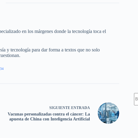
ecializado en los márgenes donde la tecnología toca el
esía y tecnología para dar forma a textos que no solo
cuestionan.
34
S
SIGUIENTE
ENTRADA
Vacunas personalizadas contra el cáncer: La
apuesta de China con Inteligencia Artificial