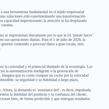
a a una herramienta fundamental en el tejido empresarial
estas soluciones está experimentando una transformación
na capacidad impresionante; la atención se ha desplazado
e cuentas.
no se impresionan únicamente por lo que la IA ‘puede hacer’
en sus operaciones diarias. Para el 5 de julio de 2026, la
de generar contenido o procesar datos a gran escala, sino
.
 la curiosidad y el potencial ilimitado de la tecnología. Las
con la automatización inteligente o la generación de
es. Imagina que es como comprar un coche por la velocidad
stible, su seguridad o su fiabilidad a largo plazo.
e. Ahora, la demanda es ‘assurance-led’, es decir, impulsada
tren la fidelidad del producto y la confianza del cliente.
cionan bien, de forma predecible y que entregan resultados