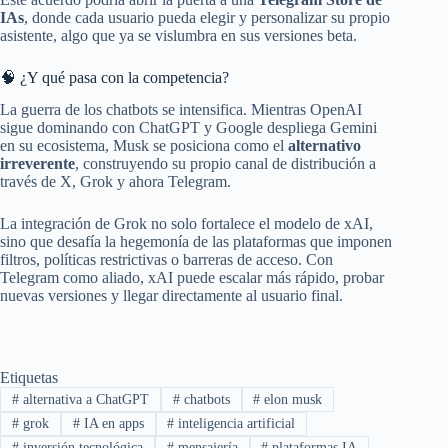
IAs
, donde cada usuario pueda elegir y personalizar su propio
asistente, algo que ya se vislumbra en sus versiones beta.
🧠 ¿Y qué pasa con la competencia?
La guerra de los chatbots se intensifica. Mientras OpenAI
sigue dominando con ChatGPT y Google despliega Gemini
en su ecosistema, Musk se posiciona como el
alternativo
irreverente
, construyendo su propio canal de distribución a
través de X, Grok y ahora Telegram.
La integración de Grok no solo fortalece el modelo de xAI,
sino que desafía la hegemonía de las plataformas que imponen
filtros, políticas restrictivas o barreras de acceso. Con
Telegram como aliado, xAI puede escalar más rápido, probar
nuevas versiones y llegar directamente al usuario final.
Etiquetas
#
alternativa a ChatGPT
#
chatbots
#
elon musk
#
grok
#
IA en apps
#
inteligencia artificial
#
inversión tecnológica
#
mensajería
#
plataformas IA