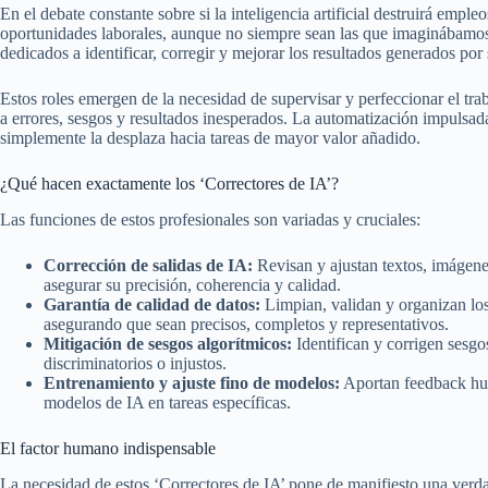
En el debate constante sobre si la inteligencia artificial destruirá empl
oportunidades laborales, aunque no siempre sean las que imaginábamos.
dedicados a identificar, corregir y mejorar los resultados generados por
Estos roles emergen de la necesidad de supervisar y perfeccionar el tra
a errores, sesgos y resultados inesperados. La automatización impulsad
simplemente la desplaza hacia tareas de mayor valor añadido.
¿Qué hacen exactamente los ‘Correctores de IA’?
Las funciones de estos profesionales son variadas y cruciales:
Corrección de salidas de IA:
Revisan y ajustan textos, imágene
asegurar su precisión, coherencia y calidad.
Garantía de calidad de datos:
Limpian, validan y organizan los
asegurando que sean precisos, completos y representativos.
Mitigación de sesgos algorítmicos:
Identifican y corrigen sesgos
discriminatorios o injustos.
Entrenamiento y ajuste fino de modelos:
Aportan feedback hum
modelos de IA en tareas específicas.
El factor humano indispensable
La necesidad de estos ‘Correctores de IA’ pone de manifiesto una verdad