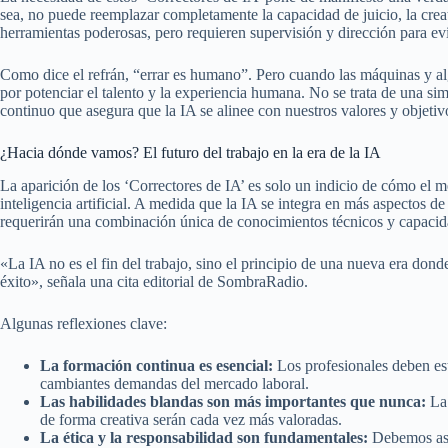
sea, no puede reemplazar completamente la capacidad de juicio, la cre
herramientas poderosas, pero requieren supervisión y dirección para ev
Como dice el refrán, “errar es humano”. Pero cuando las máquinas y al
por potenciar el talento y la experiencia humana. No se trata de una si
continuo que asegura que la IA se alinee con nuestros valores y objetiv
¿Hacia dónde vamos? El futuro del trabajo en la era de la IA
La aparición de los ‘Correctores de IA’ es solo un indicio de cómo el me
inteligencia artificial. A medida que la IA se integra en más aspectos d
requerirán una combinación única de conocimientos técnicos y capaci
«La IA no es el fin del trabajo, sino el principio de una nueva era don
éxito», señala una cita editorial de SombraRadio.
Algunas reflexiones clave:
La formación continua es esencial:
Los profesionales deben est
cambiantes demandas del mercado laboral.
Las habilidades blandas son más importantes que nunca:
La 
de forma creativa serán cada vez más valoradas.
La ética y la responsabilidad son fundamentales:
Debemos aseg