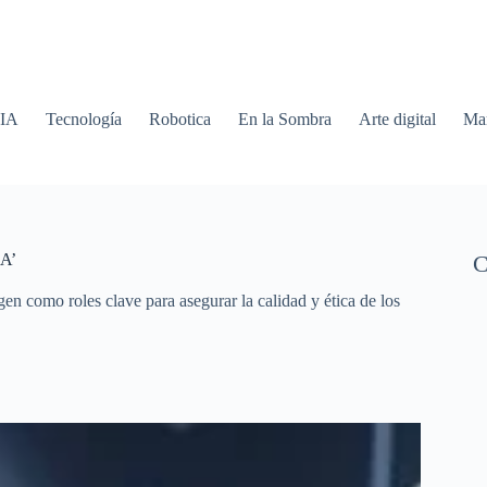
 IA
Tecnología
Robotica
En la Sombra
Arte digital
Mar
IA’
C
en como roles clave para asegurar la calidad y ética de los