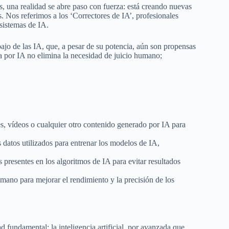
eos, una realidad se abre paso con fuerza: está creando nuevas
 Nos referimos a los ‘Correctores de IA’, profesionales
 sistemas de IA.
bajo de las IA, que, a pesar de su potencia, aún son propensas
a por IA no elimina la necesidad de juicio humano;
s, vídeos o cualquier otro contenido generado por IA para
 datos utilizados para entrenar los modelos de IA,
 presentes en los algoritmos de IA para evitar resultados
ano para mejorar el rendimiento y la precisión de los
 fundamental: la inteligencia artificial, por avanzada que