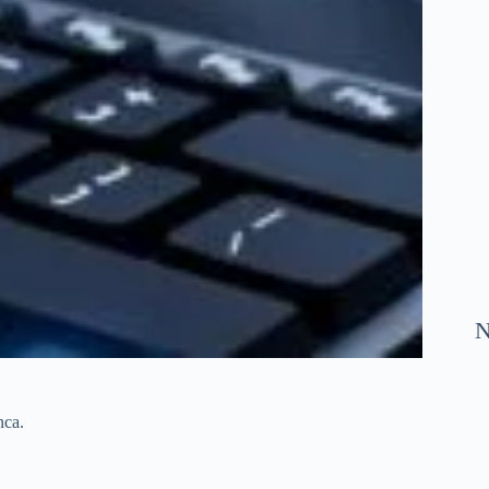
N
nca.