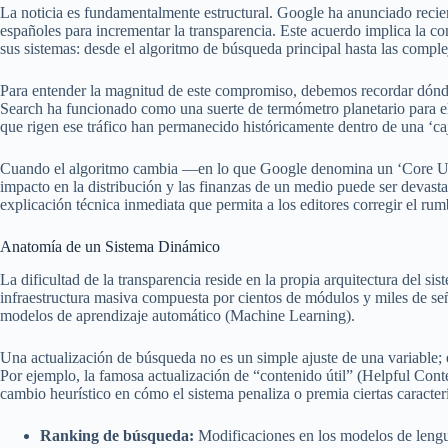
La noticia es fundamentalmente estructural. Google ha anunciado reci
españoles para incrementar la transparencia. Este acuerdo implica la c
sus sistemas: desde el algoritmo de búsqueda principal hasta las comple
Para entender la magnitud de este compromiso, debemos recordar dón
Search ha funcionado como una suerte de termómetro planetario para el 
que rigen ese tráfico han permanecido históricamente dentro de una ‘caj
Cuando el algoritmo cambia —en lo que Google denomina un ‘Core Upda
impacto en la distribución y las finanzas de un medio puede ser devast
explicación técnica inmediata que permita a los editores corregir el rum
Anatomía de un Sistema Dinámico
La dificultad de la transparencia reside en la propia arquitectura del s
infraestructura masiva compuesta por cientos de módulos y miles de se
modelos de aprendizaje automático (Machine Learning).
Una actualización de búsqueda no es un simple ajuste de una variable; 
Por ejemplo, la famosa actualización de “contenido útil” (Helpful Con
cambio heurístico en cómo el sistema penaliza o premia ciertas caracterí
Ranking de búsqueda:
Modificaciones en los modelos de lengua