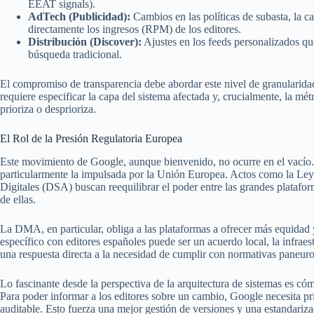
EEAT signals).
AdTech (Publicidad):
Cambios en las políticas de subasta, la c
directamente los ingresos (RPM) de los editores.
Distribución (Discover):
Ajustes en los feeds personalizados que
búsqueda tradicional.
El compromiso de transparencia debe abordar este nivel de granularid
requiere especificar la capa del sistema afectada y, crucialmente, la mé
prioriza o desprioriza.
El Rol de la Presión Regulatoria Europea
Este movimiento de Google, aunque bienvenido, no ocurre en el vacío. 
particularmente la impulsada por la Unión Europea. Actos como la Le
Digitales (DSA) buscan reequilibrar el poder entre las grandes platafor
de ellas.
La DMA, en particular, obliga a las plataformas a ofrecer más equidad 
específico con editores españoles puede ser un acuerdo local, la infraes
una respuesta directa a la necesidad de cumplir con normativas paneur
Lo fascinante desde la perspectiva de la arquitectura de sistemas es cóm
Para poder informar a los editores sobre un cambio, Google necesita p
auditable. Esto fuerza una mejor gestión de versiones y una estandariz