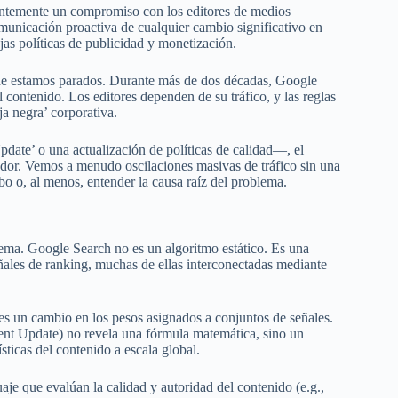
entemente un compromiso con los editores de medios
omunicación proactiva de cualquier cambio significativo en
jas políticas de publicidad y monetización.
de estamos parados. Durante más de dos décadas, Google
contenido. Los editores dependen de su tráfico, y las reglas
a negra’ corporativa.
te’ o una actualización de políticas de calidad—, el
ador. Vemos a menudo oscilaciones masivas de tráfico sin una
bo o, al menos, entender la causa raíz del problema.
istema. Google Search no es un algoritmo estático. Es una
ñales de ranking, muchas de ellas interconectadas mediante
es un cambio en los pesos asignados a conjuntos de señales.
tent Update) no revela una fórmula matemática, sino un
sticas del contenido a escala global.
je que evalúan la calidad y autoridad del contenido (e.g.,