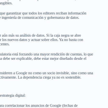
angibles.
a que garantizar que todos los editores reciban información
e ingeniería de comunicación y gobernanza de datos.
 aún más su análisis de datos. Si la caja negra se abre
r los nuevos datos y actuar sobre ellos. Ya no basta con
centes.
ulatoria está forzando una mayor rendición de cuentas, lo que
a debe ser explicable, debe estar mejor diseñado desde el
consideren a Google no como un socio invisible, sino como una
activamente. La dependencia ciega ya no es sostenible.
strategia digital:
ara correlacionar los anuncios de Google (fechas de